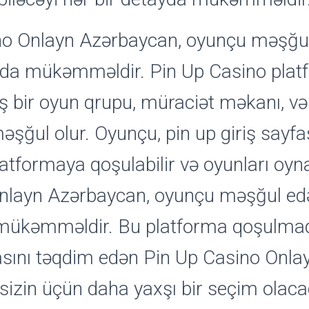
no Onlayn Azərbaycan, oyunçu məşğul 
ayda mükəmməldir. Pin Up Casino pla
ş bir oyun qrupu, müraciət məkanı, və t
əşğul olur. Oyunçu, pin up giriş sayf
latformaya qoşulabilir və oyunları oyna
nlayn Azərbaycan, oyunçu məşğul edə 
 mükəmməldir. Bu platforma qoşulma
asını təqdim edən Pin Up Casino Onla
izin üçün daha yaxşı bir seçim olaca