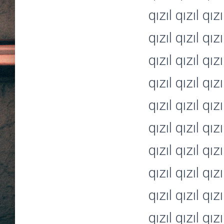
qızıl qızıl qızı
qızıl qızıl qızı
qızıl qızıl qızı
qızıl qızıl qızı
qızıl qızıl qızı
qızıl qızıl qızı
qızıl qızıl qızı
qızıl qızıl qızı
qızıl qızıl qızı
qızıl qızıl qızı