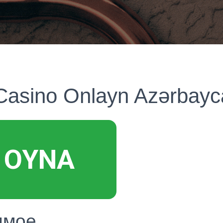
Casino Onlayn Azərbayc
OYNA
имое