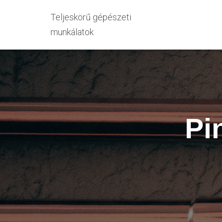
Teljeskörű gépészeti
munkálatok
Pi