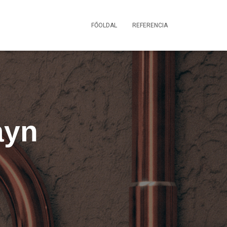
FŐOLDAL
REFERENCIA
ayn