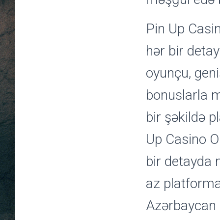
Pin Up Casi
hər bir det
oyunçu, geni
bonuslarla m
bir şəkildə p
Up Casino O
bir detayda
az platform
Azərbaycan s