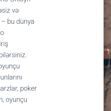
əsiz və
no – bu dünya
no
riş
ilərsiniz.
 oyunçu
unlarını
tarzlar, poker
n, oyunçu
.