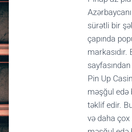
Azərbaycanın
sürətli bir ş
çapında popu
markasıdır. 
sayfasından r
Pin Up Casi
məşğul edə b
təklif edir. 
və daha çox
məşğul edə b