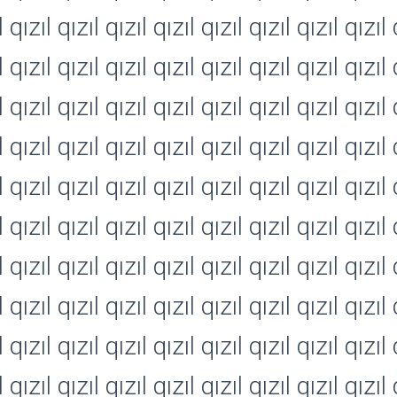
l qızıl qızıl qızıl qızıl qızıl qızıl qızıl qızıl 
l qızıl qızıl qızıl qızıl qızıl qızıl qızıl qızıl 
l qızıl qızıl qızıl qızıl qızıl qızıl qızıl qızıl 
l qızıl qızıl qızıl qızıl qızıl qızıl qızıl qızıl 
l qızıl qızıl qızıl qızıl qızıl qızıl qızıl qızıl 
l qızıl qızıl qızıl qızıl qızıl qızıl qızıl qızıl 
l qızıl qızıl qızıl qızıl qızıl qızıl qızıl qızıl 
l qızıl qızıl qızıl qızıl qızıl qızıl qızıl qızıl 
l qızıl qızıl qızıl qızıl qızıl qızıl qızıl qızıl 
l qızıl qızıl qızıl qızıl qızıl qızıl qızıl qızıl 