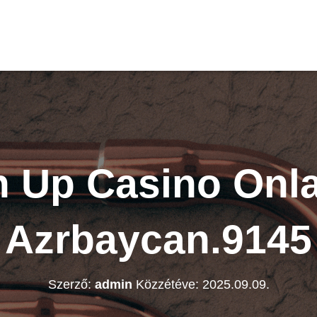
n Up Casino Onl
Azrbaycan.9145
Szerző:
admin
Közzétéve:
2025.09.09.