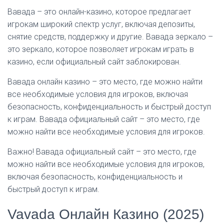
Вавада – это онлайн-казино, которое предлагает
игрокам широкий спектр услуг, включая депозиты,
снятие средств, поддержку и другие. Вавада зеркало –
это зеркало, которое позволяет игрокам играть в
казино, если официальный сайт заблокирован.
Вавада онлайн казино – это место, где можно найти
все необходимые условия для игроков, включая
безопасность, конфиденциальность и быстрый доступ
к играм. Вавада официальный сайт – это место, где
можно найти все необходимые условия для игроков.
Важно! Вавада официальный сайт – это место, где
можно найти все необходимые условия для игроков,
включая безопасность, конфиденциальность и
быстрый доступ к играм.
Vavada Онлайн Казино (2025)