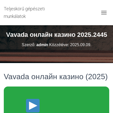
Teljeskörű gépészeti
munkálatok
N
A
V
I
Vavada онлайн казино 2025.2445
G
Á
Szerző:
admin
Közzétéve:
2025.09.09.
C
I
Ó
B
E
-
/
Vavada онлайн казино (2025)
K
I
K
A
P
C
S
O