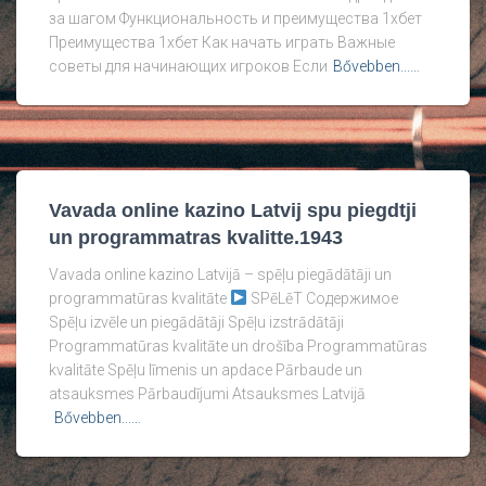
за шагом Функциональность и преимущества 1хбет
Преимущества 1хбет Как начать играть Важные
советы для начинающих игроков Если
Bővebben...…
Vavada online kazino Latvij spu piegdtji
un programmatras kvalitte.1943
Vavada online kazino Latvijā – spēļu piegādātāji un
programmatūras kvalitāte
SPēLēT Содержимое
Spēļu izvēle un piegādātāji Spēļu izstrādātāji
Programmatūras kvalitāte un drošība Programmatūras
kvalitāte Spēļu līmenis un apdace Pārbaude un
atsauksmes Pārbaudījumi Atsauksmes Latvijā
Bővebben...…