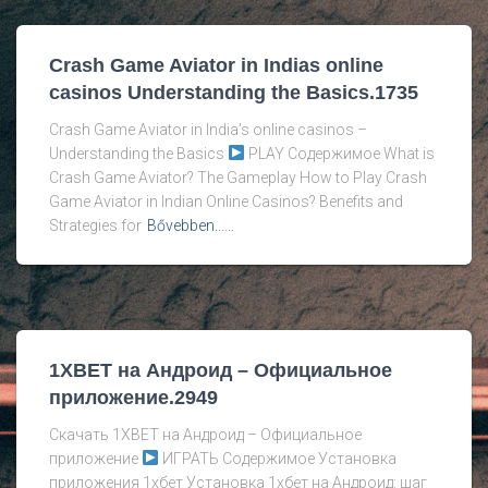
Crash Game Aviator in Indias online
casinos Understanding the Basics.1735
Crash Game Aviator in India’s online casinos –
Understanding the Basics
PLAY Содержимое What is
Crash Game Aviator? The Gameplay How to Play Crash
Game Aviator in Indian Online Casinos? Benefits and
Strategies for
Bővebben...…
1XBET на Андроид – Официальное
приложение.2949
Скачать 1XBET на Андроид – Официальное
приложение
ИГРАТЬ Содержимое Установка
приложения 1хбет Установка 1хбет на Андроид: шаг