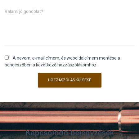
Valami jó gondolat?
A nevem, e-mail címem, és weboldalcímem mentése a
böngészőben a következő hozzászólásomhoz.
Kapcsolódó bejegyzések