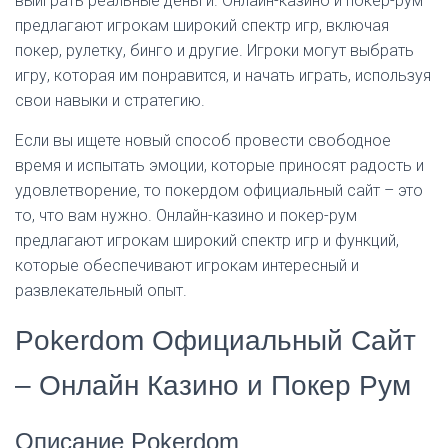
выиграть реальные деньги. Онлайн-казино и покер-рум
предлагают игрокам широкий спектр игр, включая
покер, рулетку, бинго и другие. Игроки могут выбрать
игру, которая им понравится, и начать играть, используя
свои навыки и стратегию.
Если вы ищете новый способ провести свободное
время и испытать эмоции, которые приносят радость и
удовлетворение, то покердом официальный сайт – это
то, что вам нужно. Онлайн-казино и покер-рум
предлагают игрокам широкий спектр игр и функций,
которые обеспечивают игрокам интересный и
развлекательный опыт.
Pokerdom Официальный Сайт
– Онлайн Казино и Покер Рум
Описание Pokerdom