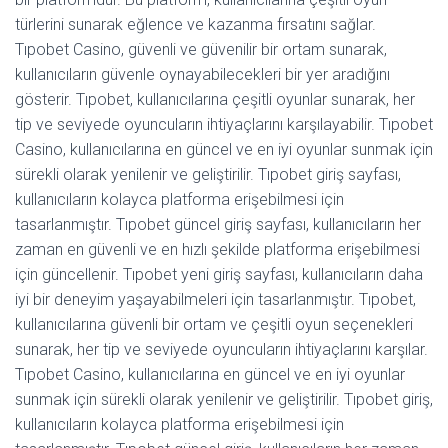
türlerini sunarak eğlence ve kazanma fırsatını sağlar.
Tıpobet Casino, güvenli ve güvenilir bir ortam sunarak,
kullanıcıların güvenle oynayabilecekleri bir yer aradığını
gösterir. Tıpobet, kullanıcılarına çeşitli oyunlar sunarak, her
tip ve seviyede oyuncuların ihtiyaçlarını karşılayabilir. Tıpobet
Casino, kullanıcılarına en güncel ve en iyi oyunlar sunmak için
sürekli olarak yenilenir ve geliştirilir. Tıpobet giriş sayfası,
kullanıcıların kolayca platforma erişebilmesi için
tasarlanmıştır. Tıpobet güncel giriş sayfası, kullanıcıların her
zaman en güvenli ve en hızlı şekilde platforma erişebilmesi
için güncellenir. Tıpobet yeni giriş sayfası, kullanıcıların daha
iyi bir deneyim yaşayabilmeleri için tasarlanmıştır. Tıpobet,
kullanıcılarına güvenli bir ortam ve çeşitli oyun seçenekleri
sunarak, her tip ve seviyede oyuncuların ihtiyaçlarını karşılar.
Tıpobet Casino, kullanıcılarına en güncel ve en iyi oyunlar
sunmak için sürekli olarak yenilenir ve geliştirilir. Tıpobet giriş,
kullanıcıların kolayca platforma erişebilmesi için