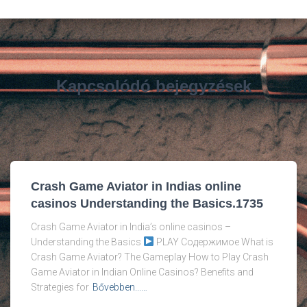
Kapcsolódó bejegyzések
Crash Game Aviator in Indias online
casinos Understanding the Basics.1735
Crash Game Aviator in India’s online casinos –
Understanding the Basics
PLAY Содержимое What is
Crash Game Aviator? The Gameplay How to Play Crash
Game Aviator in Indian Online Casinos? Benefits and
Strategies for
Bővebben...…