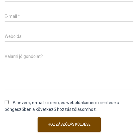
E-mail
*
Weboldal
Valami jó gondolat?
A nevem, e-mail címem, és weboldalcímem mentése a
böngészőben a következő hozzászólásomhoz.