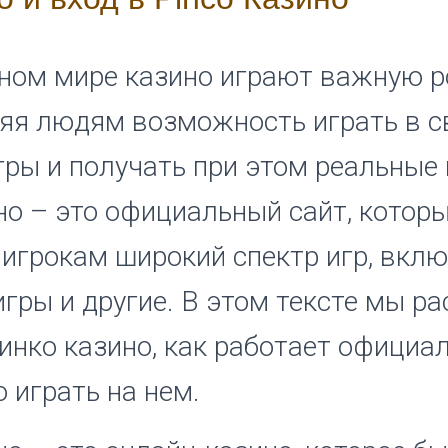
ном мире казино играют важную р
яя людям возможность играть в с
ры и получать при этом реальные
но – это официальный сайт, котор
 игрокам широкий спектр игр, вклю
гры и другие. В этом тексте мы р
Пинко казино, как работает официа
 играть на нем.