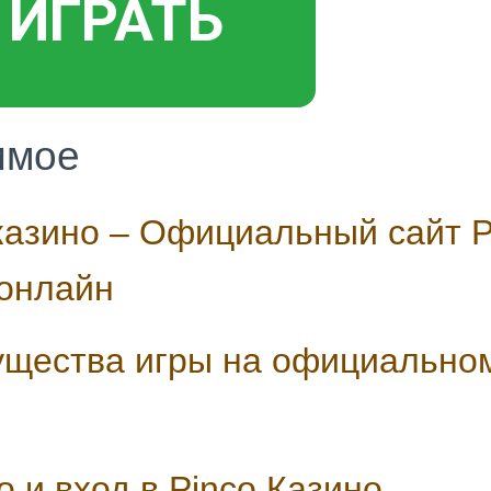
ИГРАТЬ
имое
казино – Официальный сайт P
 онлайн
щества игры на официальном
о и вход в Pinco Казино