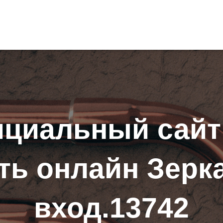
циальный сайт
ть онлайн Зерк
вход.13742