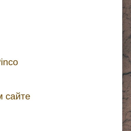
inco
 сайте