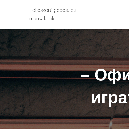
Teljeskörű gépészeti
munkálatok
– Офи
игра