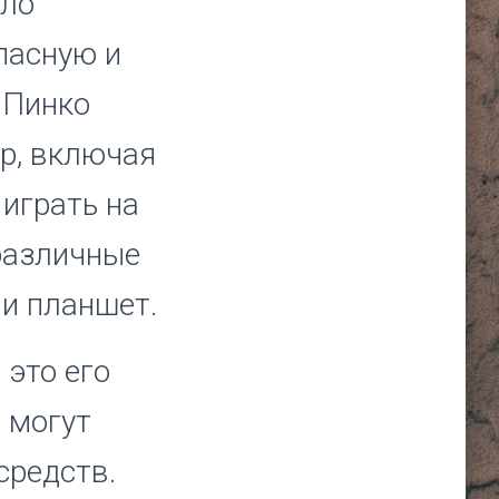
ыло
пасную и
 Пинко
гр, включая
 играть на
различные
и планшет.
 это его
и могут
средств.