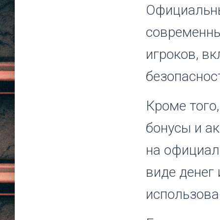
Официальны
современны
игроков, в
безопаснос
Кроме того
бонусы и ак
на официал
виде денег
использова