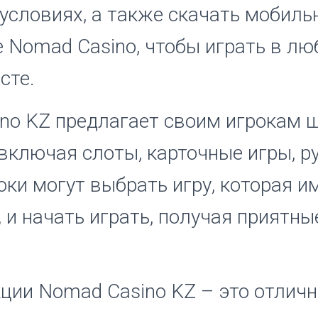
 условиях, а также скачать мобиль
 Nomad Casino, чтобы играть в лю
сте.
no KZ предлагает своим игрокам 
 включая слоты, карточные игры, р
оки могут выбрать игру, которая и
 и начать играть, получая приятны
кции Nomad Casino KZ – это отлич