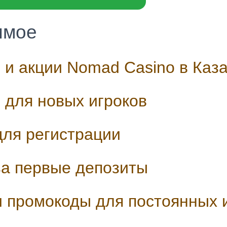
имое
 и акции Nomad Casino в Каз
 для новых игроков
для регистрации
за первые депозиты
и промокоды для постоянных 