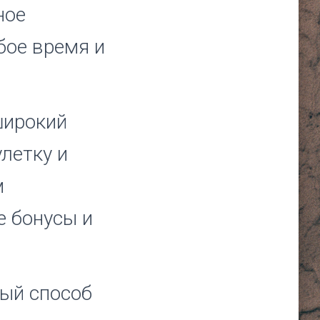
ное
бое время и
широкий
улетку и
м
е бонусы и
ный способ