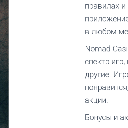
правилах и
приложение
в любом ме
Nomad Casi
спектр игр,
другие. Игр
понравится,
акции.
Бонусы и а