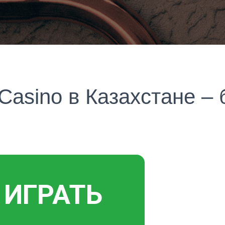
asino в Казахстане –
ИГРАТЬ