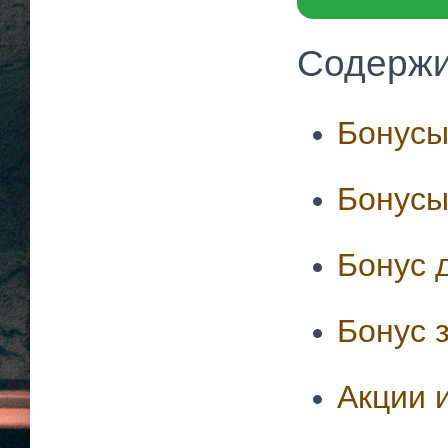
Содерж
Бонусы
Бонусы
Бонус 
Бонус 
Акции 