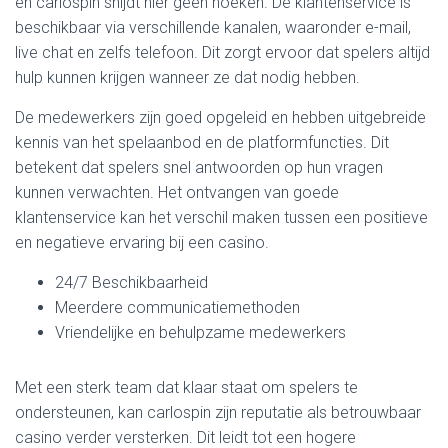
en carlospin snijdt hier geen hoeken. De klantenservice is
beschikbaar via verschillende kanalen, waaronder e-mail,
live chat en zelfs telefoon. Dit zorgt ervoor dat spelers altijd
hulp kunnen krijgen wanneer ze dat nodig hebben.
De medewerkers zijn goed opgeleid en hebben uitgebreide
kennis van het spelaanbod en de platformfuncties. Dit
betekent dat spelers snel antwoorden op hun vragen
kunnen verwachten. Het ontvangen van goede
klantenservice kan het verschil maken tussen een positieve
en negatieve ervaring bij een casino.
24/7 Beschikbaarheid
Meerdere communicatiemethoden
Vriendelijke en behulpzame medewerkers
Met een sterk team dat klaar staat om spelers te
ondersteunen, kan carlospin zijn reputatie als betrouwbaar
casino verder versterken. Dit leidt tot een hogere