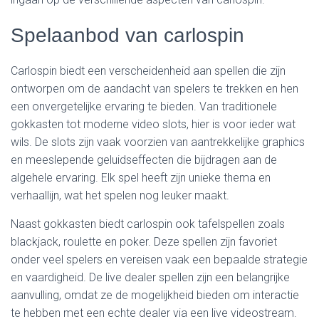
Spelaanbod van carlospin
Carlospin biedt een verscheidenheid aan spellen die zijn
ontworpen om de aandacht van spelers te trekken en hen
een onvergetelijke ervaring te bieden. Van traditionele
gokkasten tot moderne video slots, hier is voor ieder wat
wils. De slots zijn vaak voorzien van aantrekkelijke graphics
en meeslepende geluidseffecten die bijdragen aan de
algehele ervaring. Elk spel heeft zijn unieke thema en
verhaallijn, wat het spelen nog leuker maakt.
Naast gokkasten biedt carlospin ook tafelspellen zoals
blackjack, roulette en poker. Deze spellen zijn favoriet
onder veel spelers en vereisen vaak een bepaalde strategie
en vaardigheid. De live dealer spellen zijn een belangrijke
aanvulling, omdat ze de mogelijkheid bieden om interactie
te hebben met een echte dealer via een live videostream.