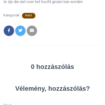
te zijn die niet over het hoofd gezien kan worden.
Kategóriák:
POST
0 hozzászólás
Vélemény, hozzászólás?