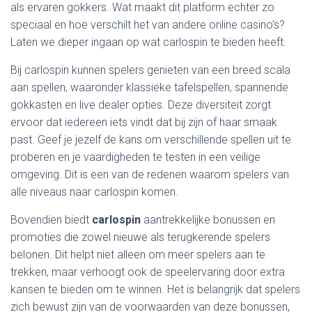
als ervaren gokkers. Wat maakt dit platform echter zo
speciaal en hoe verschilt het van andere online casino’s?
Laten we dieper ingaan op wat carlospin te bieden heeft.
Bij carlospin kunnen spelers genieten van een breed scala
aan spellen, waaronder klassieke tafelspellen, spannende
gokkasten en live dealer opties. Deze diversiteit zorgt
ervoor dat iedereen iets vindt dat bij zijn of haar smaak
past. Geef je jezelf de kans om verschillende spellen uit te
proberen en je vaardigheden te testen in een veilige
omgeving. Dit is een van de redenen waarom spelers van
alle niveaus naar carlospin komen.
Bovendien biedt
carlospin
aantrekkelijke bonussen en
promoties die zowel nieuwe als terugkerende spelers
belonen. Dit helpt niet alleen om meer spelers aan te
trekken, maar verhoogt ook de speelervaring door extra
kansen te bieden om te winnen. Het is belangrijk dat spelers
zich bewust zijn van de voorwaarden van deze bonussen,