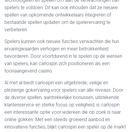
technologieën en spellen om aan de verwachtingen van
spelers te voldoen. Dit kan ook inhouden dat ze nieuwe
spellen van opkomende ontwikkelaars integreren of
bestaande spellen updaten om de spelerervaring te
verbeteren.
Spelers kunnen ook nieuwe functies verwachten die hun
ervaringwaarden verhogen en meer betrokkenheid
bevorderen. Door voortdurend in te spelen op de wensen
van spelers, kan carlospin zich positioneren als een
toonaangevend casino.
Al met al biedt carlospin een uitgebreide, veilige en
plezierige gokervaring voor spelers van alle niveaus. Door
de diverse spellen, aantrekkelijke bonussen, uitstekende
klantenservice en sterke focus op veiligheid, is carlospin
een interessante optie voor iedereen die op zoek is naar
online gokken. Met een steeds groeiend aanbod en
innovatieve functies, blijkt carlospin een speler op de markt