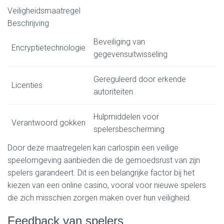
Veiligheidsmaatregel
Beschrijving
Beveiliging van
Encryptietechnologie
gegevensuitwisseling
Gereguleerd door erkende
Licenties
autoriteiten
Hulpmiddelen voor
Verantwoord gokken
spelersbescherming
Door deze maatregelen kan carlospin een veilige
speelomgeving aanbieden die de gemoedsrust van zijn
spelers garandeert. Dit is een belangrijke factor bij het
kiezen van een online casino, vooral voor nieuwe spelers
die zich misschien zorgen maken over hun veiligheid.
Feedback van spelers