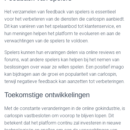
Het verzamelen van feedback van spelers is essentieel
voor het verbeteren van de diensten die carlospin aanbiedt.
Dit kan variëren van het spelaanbod tot klantenservice, en
hun meningen helpen het platform te evolueren en aan de
verwachtingen van de spelers te voldoen.
Spelers kunnen hun ervaringen delen via online reviews en
forums, wat andere spelers kan helpen bij het nemen van
beslissingen over waar ze willen spelen. Een positief imago
kan bijdragen aan de groei en populariteit van carlospin,
terwijl negatieve feedback kan aanzetten tot verbeteringen.
Toekomstige ontwikkelingen
Met de constante veranderingen in de online gokindustrie, is
carlospin vastbesloten om voorop te blijven lopen. Dit
betekent dat het platform continu zal investeren in nieuwe