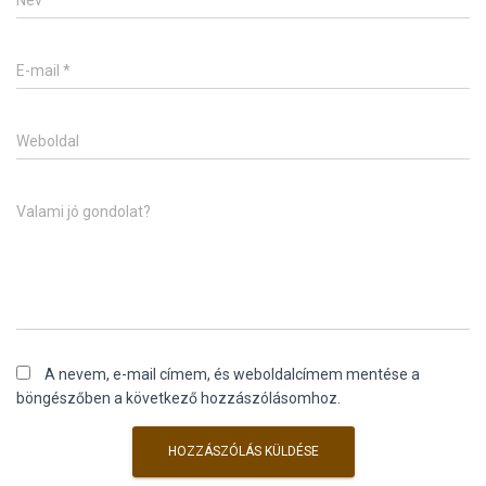
Név
*
E-mail
*
Weboldal
Valami jó gondolat?
A nevem, e-mail címem, és weboldalcímem mentése a
böngészőben a következő hozzászólásomhoz.