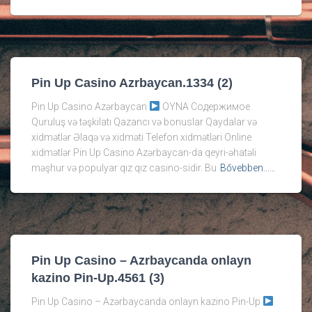
Pin Up Casino Azrbaycan.1334 (2)
Pin Up Casino Azərbaycan
OYNA Содержимое
Quruluş və təşkilatı Qazancı və bonuslar Qaydalar və
xidmətlər Əlaqə və xidməti Telefon xidmətləri Online
xidmətlər Pin Up Casino Azərbaycan-da qeyri-əhatəli
məşhur və populyar qız qız casino-sidir. Bu
Bővebben...…
Pin Up Casino – Azrbaycanda onlayn
kazino Pin-Up.4561 (3)
Pin Up Casino – Azərbaycanda onlayn kazino Pin-Up