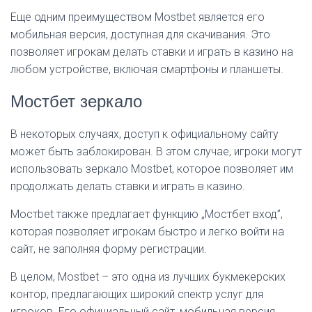
Еще одним преимуществом Mostbet является его
мобильная версия, доступная для скачивания. Это
позволяет игрокам делать ставки и играть в казино на
любом устройстве, включая смартфоны и планшеты.
Мостбет зеркало
В некоторых случаях, доступ к официальному сайту
может быть заблокирован. В этом случае, игроки могут
использовать зеркало Mostbet, которое позволяет им
продолжать делать ставки и играть в казино.
Мостbet также предлагает функцию „Мостбет вход”,
которая позволяет игрокам быстро и легко войти на
сайт, не заполняя форму регистрации.
В целом, Mostbet – это одна из лучших букмекерских
контор, предлагающих широкий спектр услуг для
игроков. Его официальный сайт, мобильная версия,