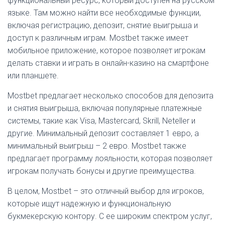
функциональный ресурс, который доступен на русском
языке. Там можно найти все необходимые функции,
включая регистрацию, депозит, снятие выигрыша и
доступ к различным играм. Mostbet также имеет
мобильное приложение, которое позволяет игрокам
делать ставки и играть в онлайн-казино на смартфоне
или планшете.
Mostbet предлагает несколько способов для депозита
и снятия выигрыша, включая популярные платежные
системы, такие как Visa, Mastercard, Skrill, Neteller и
другие. Минимальный депозит составляет 1 евро, а
минимальный выигрыш – 2 евро. Mostbet также
предлагает программу лояльности, которая позволяет
игрокам получать бонусы и другие преимущества.
В целом, Mostbet – это отличный выбор для игроков,
которые ищут надежную и функциональную
букмекерскую контору. С ее широким спектром услуг,