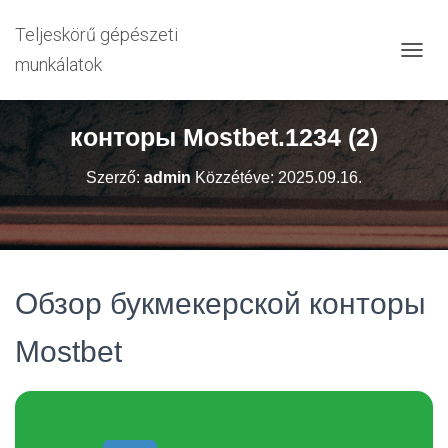
Teljeskörű gépészeti
munkálatok
N
A
V
I
конторы Mostbet.1234 (2)
G
Á
Szerző:
admin
Közzétéve:
2025.09.16.
C
I
Ó
B
E
-
/
Обзор букмекерской конторы
K
I
Mostbet
K
A
P
C
S
O