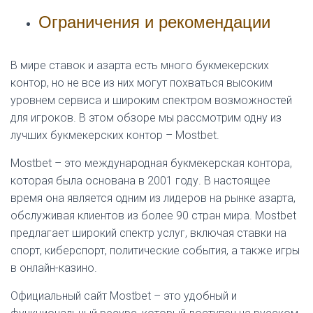
Ограничения и рекомендации
В мире ставок и азарта есть много букмекерских
контор, но не все из них могут похваться высоким
уровнем сервиса и широким спектром возможностей
для игроков. В этом обзоре мы рассмотрим одну из
лучших букмекерских контор – Mostbet.
Mostbet – это международная букмекерская контора,
которая была основана в 2001 году. В настоящее
время она является одним из лидеров на рынке азарта,
обслуживая клиентов из более 90 стран мира. Mostbet
предлагает широкий спектр услуг, включая ставки на
спорт, киберспорт, политические события, а также игры
в онлайн-казино.
Официальный сайт Mostbet – это удобный и