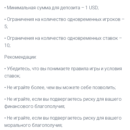
• Минимальная сумма для депозита – 1 USD;
• Ограничения на количество одновременных игроков –
5;
• Ограничения на количество одновременных ставок –
10;
Рекомендации:
• Убедитесь, что вы понимаете правила игры и условия
ставок;
• Не играйте более, чем вы можете себе позволить;
• Не играйте, если вы подвергаетесь риску для вашего
финансового благополучия;
• Не играйте, если вы подвергаетесь риску для вашего
морального благополучия;