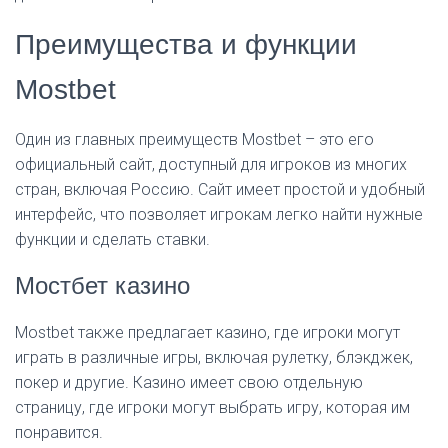
Преимущества и функции
Mostbet
Один из главных преимуществ Mostbet – это его
официальный сайт, доступный для игроков из многих
стран, включая Россию. Сайт имеет простой и удобный
интерфейс, что позволяет игрокам легко найти нужные
функции и сделать ставки.
Мостбет казино
Mostbet также предлагает казино, где игроки могут
играть в различные игры, включая рулетку, блэкджек,
покер и другие. Казино имеет свою отдельную
страницу, где игроки могут выбрать игру, которая им
понравится.