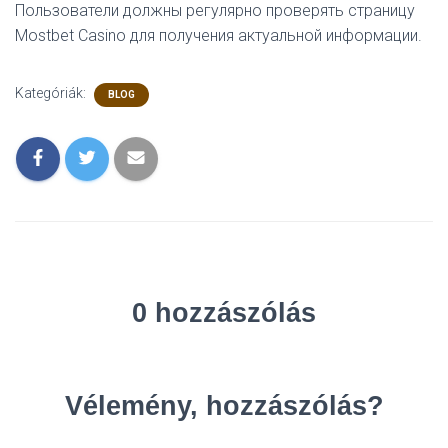
Пользователи должны регулярно проверять страницу
Mostbet Casino для получения актуальной информации.
Kategóriák:
BLOG
0 hozzászólás
Vélemény, hozzászólás?