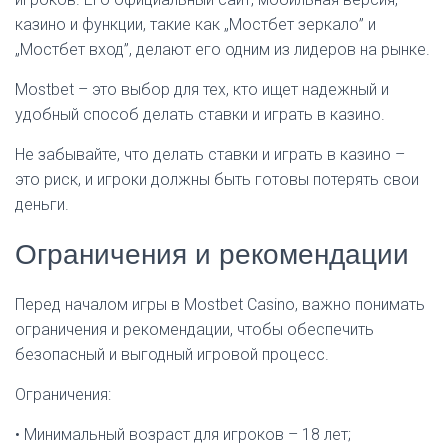
казино и функции, такие как „Мостбет зеркало” и
„Мостбет вход”, делают его одним из лидеров на рынке.
Mostbet – это выбор для тех, кто ищет надежный и
удобный способ делать ставки и играть в казино.
Не забывайте, что делать ставки и играть в казино –
это риск, и игроки должны быть готовы потерять свои
деньги.
Ограничения и рекомендации
Перед началом игры в Mostbet Casino, важно понимать
ограничения и рекомендации, чтобы обеспечить
безопасный и выгодный игровой процесс.
Ограничения:
• Минимальный возраст для игроков – 18 лет;