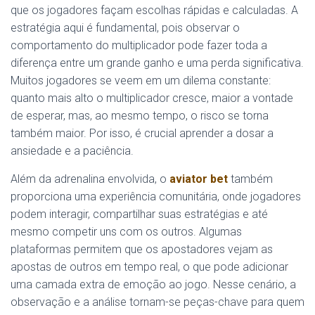
que os jogadores façam escolhas rápidas e calculadas. A
estratégia aqui é fundamental, pois observar o
comportamento do multiplicador pode fazer toda a
diferença entre um grande ganho e uma perda significativa.
Muitos jogadores se veem em um dilema constante:
quanto mais alto o multiplicador cresce, maior a vontade
de esperar, mas, ao mesmo tempo, o risco se torna
também maior. Por isso, é crucial aprender a dosar a
ansiedade e a paciência.
Além da adrenalina envolvida, o
aviator bet
também
proporciona uma experiência comunitária, onde jogadores
podem interagir, compartilhar suas estratégias e até
mesmo competir uns com os outros. Algumas
plataformas permitem que os apostadores vejam as
apostas de outros em tempo real, o que pode adicionar
uma camada extra de emoção ao jogo. Nesse cenário, a
observação e a análise tornam-se peças-chave para quem