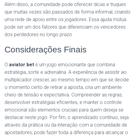
Além disso, a comunidade pode oferecer dicas e truques
que muitas vezes são passados de forma informal, criando
uma rede de apoio entre os jogadores. Essa ajuda mútua
pode ser um dos fatores que diferenciam os vencedores
dos perdedores no longo prazo.
Considerações Finais
O
aviator bet
é um jogo emocionante que combina
estratégia, sorte e adrenalina. A experiência de assistir ao
multiplicador crescer, ao mesmo tempo em que se decide
o momento certo de retirar a aposta, cria um ambiente
cheio de tensão e expectativa. Compreender as regras,
desenvolver estratégias eficientes, e manter o controle
emocional são elementos cruciais para quem deseja se
destacar neste jogo. Por fim, o aprendizado contínuo, seja
através da prática ou da interação com a comunidade de
apostadores, pode fazer toda a diferença para alcançar o