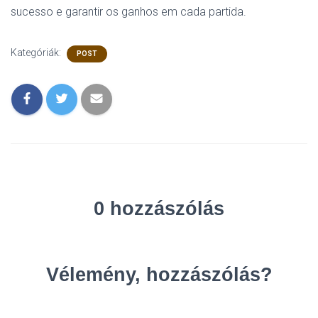
sucesso e garantir os ganhos em cada partida.
Kategóriák:
POST
0 hozzászólás
Vélemény, hozzászólás?