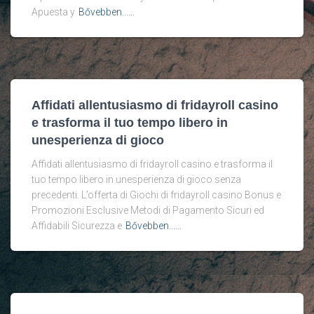
Apuesta y
Bővebben...…
Affidati allentusiasmo di fridayroll casino
e trasforma il tuo tempo libero in
unesperienza di gioco
Affidati allentusiasmo di fridayroll casino e trasforma il
tuo tempo libero in unesperienza di gioco senza
precedenti. L’offerta di Giochi di fridayroll casino Bonus e
Promozioni Esclusive Metodi di Pagamento Sicuri ed
Affidabili Sicurezza e
Bővebben...…