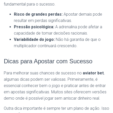
fundamental para o sucesso.
Risco de grandes perdas:
Apostar demais pode
resultar em perdas significativas.
Pressão psicológica:
A adrenalina pode afetar a
capacidade de tomar decisões racionais.
Variabilidade do jogo:
Não há garantia de que o
multiplicador continuará crescendo.
Dicas para Apostar com Sucesso
Para melhorar suas chances de sucesso no
aviator bet
,
algumas dicas podem ser valiosas. Primeiramente, é
essencial conhecer bem o jogo e praticar antes de entrar
em apostas significativas. Muitos sites oferecem versões
demo onde é possível jogar sem arriscar dinheiro real.
Outra dica importante é sempre ter um plano de ação. Isso