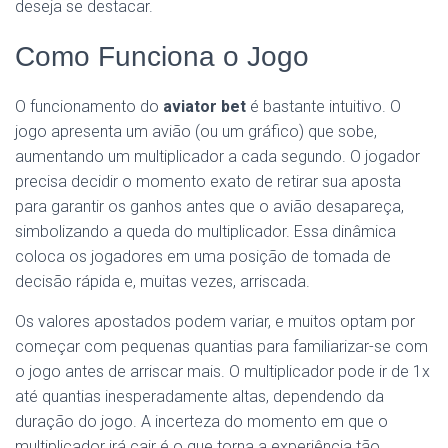
deseja se destacar.
Como Funciona o Jogo
O funcionamento do
aviator bet
é bastante intuitivo. O
jogo apresenta um avião (ou um gráfico) que sobe,
aumentando um multiplicador a cada segundo. O jogador
precisa decidir o momento exato de retirar sua aposta
para garantir os ganhos antes que o avião desapareça,
simbolizando a queda do multiplicador. Essa dinâmica
coloca os jogadores em uma posição de tomada de
decisão rápida e, muitas vezes, arriscada.
Os valores apostados podem variar, e muitos optam por
começar com pequenas quantias para familiarizar-se com
o jogo antes de arriscar mais. O multiplicador pode ir de 1x
até quantias inesperadamente altas, dependendo da
duração do jogo. A incerteza do momento em que o
multiplicador irá cair é o que torna a experiência tão