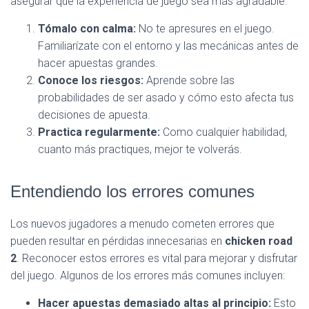
asegurar que la experiencia de juego sea más agradable.
Tómalo con calma:
No te apresures en el juego.
Familiarízate con el entorno y las mecánicas antes de
hacer apuestas grandes.
Conoce los riesgos:
Aprende sobre las
probabilidades de ser asado y cómo esto afecta tus
decisiones de apuesta.
Practica regularmente:
Como cualquier habilidad,
cuanto más practiques, mejor te volverás.
Entendiendo los errores comunes
Los nuevos jugadores a menudo cometen errores que
pueden resultar en pérdidas innecesarias en
chicken road
2
. Reconocer estos errores es vital para mejorar y disfrutar
del juego. Algunos de los errores más comunes incluyen:
Hacer apuestas demasiado altas al principio:
Esto