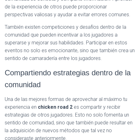
de la experiencia de otros puede proporcionar
perspectivas valiosas y ayudar a evitar errores comunes.
También existen competiciones y desafíos dentro de la
comunidad que pueden incentivar a los jugadores a
superarse y mejorar sus habilidades. Participar en estos
eventos no solo es emocionante, sino que también crea un
sentido de camaradería entre los jugadores.
Compartiendo estrategias dentro de la
comunidad
Una de las mejores formas de aprovechar al máximo tu
experiencia en
chicken road 2
es compartir y recibir
estrategias de otros jugadores. Esto no solo fomenta un
sentido de comunidad, sino que también puede resultar en
la adquisición de nuevos métodos que tal vez no
consideraste anteriormente.