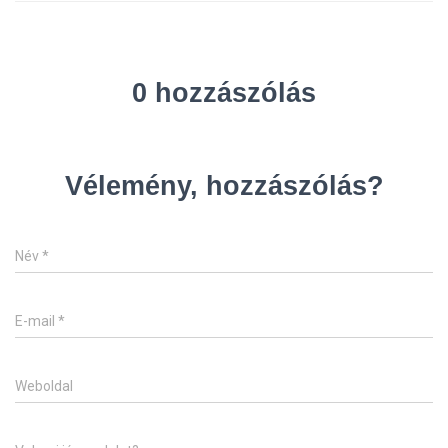
0 hozzászólás
Vélemény, hozzászólás?
Név
*
E-mail
*
Weboldal