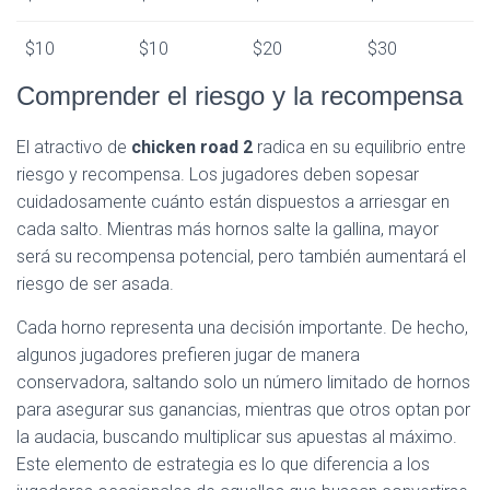
$10
$10
$20
$30
Comprender el riesgo y la recompensa
El atractivo de
chicken road 2
radica en su equilibrio entre
riesgo y recompensa. Los jugadores deben sopesar
cuidadosamente cuánto están dispuestos a arriesgar en
cada salto. Mientras más hornos salte la gallina, mayor
será su recompensa potencial, pero también aumentará el
riesgo de ser asada.
Cada horno representa una decisión importante. De hecho,
algunos jugadores prefieren jugar de manera
conservadora, saltando solo un número limitado de hornos
para asegurar sus ganancias, mientras que otros optan por
la audacia, buscando multiplicar sus apuestas al máximo.
Este elemento de estrategia es lo que diferencia a los