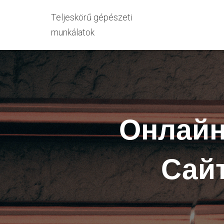
Teljeskörű gépészeti
munkálatok
Онлайн
Сайт