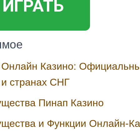
ИГРАТЬ
имое
 Онлайн Казино: Официальны
 и странах СНГ
щества Пинап Казино
щества и Функции Онлайн-К