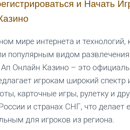
регистрироваться и Начать Иг
Казино
ном мире интернета и технологий, 
ли популярным видом развлечения
 Ап Онлайн Казино – это официаль
едлагает игрокам широкий спектр и
ты, карточные игры, рулетку и дру
России и странах СНГ, что делает 
льным для игроков из региона.