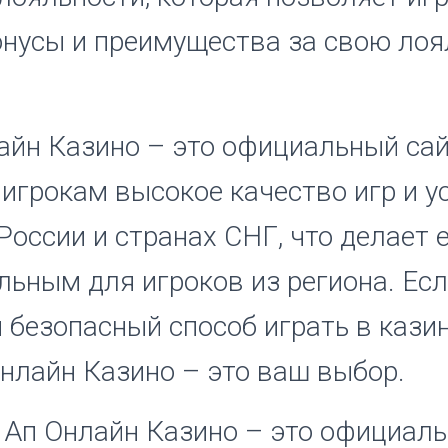
онусы и преимущества за свою лоя
айн Казино – это официальный сай
игрокам высокое качество игр и ус
России и странах СНГ, что делает 
льным для игроков из региона. Ес
 безопасный способ играть в казин
Онлайн Казино – это ваш выбор.
 Ап Онлайн Казино – это официаль