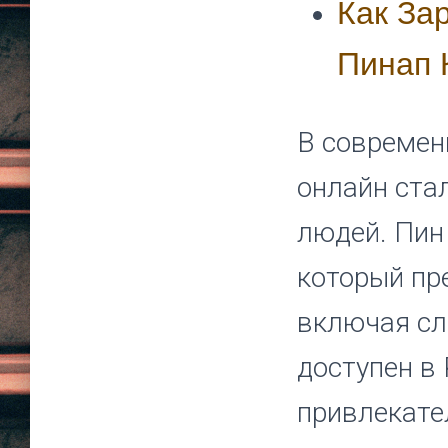
Как За
Пинап 
В современ
онлайн ста
людей. Пин
который пр
включая сло
доступен в 
привлекате