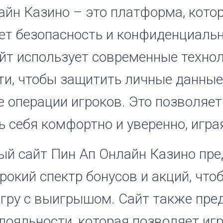
айн Казино – это платформа, кото
ет безопасность и конфиденциаль
айт использует современные техно
ти, чтобы защитить личные данные
 операции игроков. Это позволяет
 себя комфортно и уверенно, играя
й сайт Пин Ап Онлайн Казино пре
рокий спектр бонусов и акций, что
игру с выигрышом. Сайт также пре
лояльности, которая позволяет иг