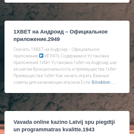
1XBET на Андроид – Официальное
приложение.2949
Скачать 1XBET на Андроид – Официальное
приложение
ИГРАТЬ Содержимое Установка
приложения 1хбет Установка 1хбет на Андроид: шаг
за шагом Функциональность и преимущества 1хбет
Преимущества 1хбет Как начать играть Важные
советы для начинающих игроков Если
Bővebben...…
Vavada online kazino Latvij spu piegdtji
un programmatras kvalitte.1943