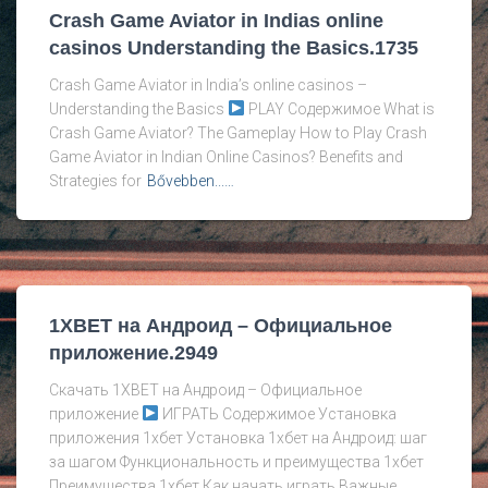
Crash Game Aviator in Indias online
casinos Understanding the Basics.1735
Crash Game Aviator in India’s online casinos –
Understanding the Basics
PLAY Содержимое What is
Crash Game Aviator? The Gameplay How to Play Crash
Game Aviator in Indian Online Casinos? Benefits and
Strategies for
Bővebben...…
1XBET на Андроид – Официальное
приложение.2949
Скачать 1XBET на Андроид – Официальное
приложение
ИГРАТЬ Содержимое Установка
приложения 1хбет Установка 1хбет на Андроид: шаг
за шагом Функциональность и преимущества 1хбет
Преимущества 1хбет Как начать играть Важные