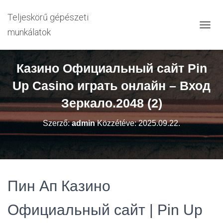
Teljeskörű gépészeti
munkálatok
N
A
V
I
Казино Официальный сайт Pin
G
Á
Up Casino играть онлайн – Вход
C
I
Зеркало.2048 (2)
Ó
B
Szerző:
admin
Közzétéve:
2025.09.22.
E
-
/
K
I
K
Пин Ап Казино
A
P
C
Официальный сайт | Pin Up
S
O