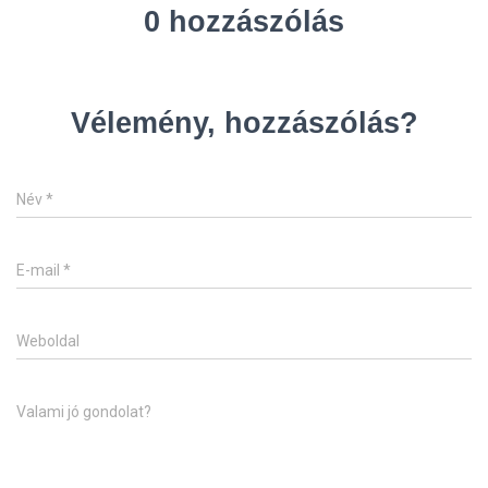
0 hozzászólás
Vélemény, hozzászólás?
Név
*
E-mail
*
Weboldal
Valami jó gondolat?