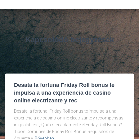
Kapcsolódó bejegyzések
Desata la fortuna Friday Roll bonus te
impulsa a una experiencia de casino
online electrizante y rec
Desata la fortuna: Friday Roll bonus te impulsa a una
experiencia de casino online electrizante y recompensas
inigualables. ¿Qué es exactamente el Friday Roll Bonus?
Tipos Comunes de Friday Roll Bonus Requisitos de
Apuesta y
Bővebben...…