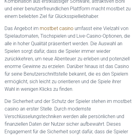
Kombination aus erstklassiger Software, attraktiven Boni
und einer benutzerfreundlichen Plattform macht mostbet zu
einem beliebten Ziel für Glücksspielliebhaber.
Das Angebot im
mostbet casino
umfasst eine Vielzahl von
Spielautomaten, Tischspielen und Live-Casino-Optionen, die
alle in hoher Qualität präsentiert werden. Die Auswahl an
Spielen sorgt dafür, dass die Spieler immer wieder
zurückkehren, um neue Abenteuer zu erleben und potenziell
enorme Gewinne zu erzielen. Darüber hinaus ist das Casino
für seine Benutzerschnittstelle bekannt, die es den Spielern
ermöglicht, sich leicht zu orientieren und die Spiele ihrer
Wahl in wenigen Klicks zu finden.
Die Sicherheit und der Schutz der Spieler stehen im mostbet
casino an erster Stelle. Durch modernste
Verschlüsselungstechniken werden alle persönlichen und
finanziellen Daten der Nutzer sicher aufbewahrt. Dieses
Engagement für die Sicherheit sorgt dafür, dass die Spieler