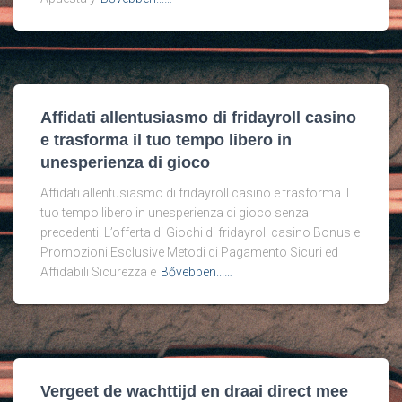
Affidati allentusiasmo di fridayroll casino
e trasforma il tuo tempo libero in
unesperienza di gioco
Affidati allentusiasmo di fridayroll casino e trasforma il
tuo tempo libero in unesperienza di gioco senza
precedenti. L’offerta di Giochi di fridayroll casino Bonus e
Promozioni Esclusive Metodi di Pagamento Sicuri ed
Affidabili Sicurezza e
Bővebben...…
Vergeet de wachttijd en draai direct mee