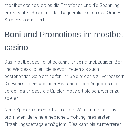
mostbet casinos, da es die Emotionen und die Spannung
eines echten Spiels mit den Bequemlichkeiten des Online-
Spielens kombiniert.
Boni und Promotions im mostbet
casino
Das mostbet casino ist bekannt für seine großzügigen Boni
und Werbeaktionen, die sowohl neuen als auch
bestehenden Spielern helfen, ihr Spielerlebnis zu verbessern.
Die Boni sind ein wichtiger Bestandteil des Angebots und
sorgen dafür, dass die Spieler motiviert bleiben, weiter zu
spielen.
Neue Spieler können oft von einem Willkommensbonus
profitieren, der eine erhebliche Erhöhung ihres ersten
Einzahlungsbetrags ermöglicht. Dies kann bis zu mehreren