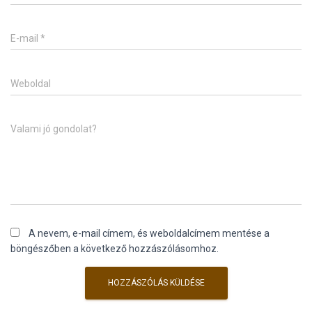
E-mail
*
Weboldal
Valami jó gondolat?
A nevem, e-mail címem, és weboldalcímem mentése a
böngészőben a következő hozzászólásomhoz.