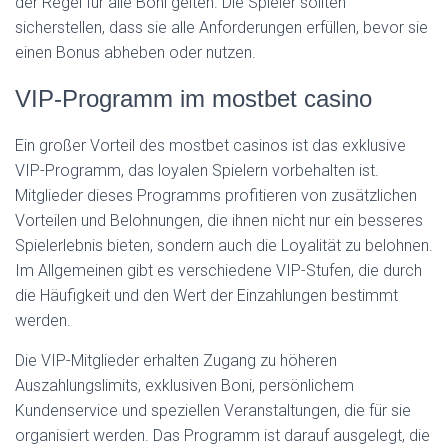
der Regel für alle Boni gelten. Die Spieler sollten
sicherstellen, dass sie alle Anforderungen erfüllen, bevor sie
einen Bonus abheben oder nutzen.
VIP-Programm im mostbet casino
Ein großer Vorteil des mostbet casinos ist das exklusive
VIP-Programm, das loyalen Spielern vorbehalten ist.
Mitglieder dieses Programms profitieren von zusätzlichen
Vorteilen und Belohnungen, die ihnen nicht nur ein besseres
Spielerlebnis bieten, sondern auch die Loyalität zu belohnen.
Im Allgemeinen gibt es verschiedene VIP-Stufen, die durch
die Häufigkeit und den Wert der Einzahlungen bestimmt
werden.
Die VIP-Mitglieder erhalten Zugang zu höheren
Auszahlungslimits, exklusiven Boni, persönlichem
Kundenservice und speziellen Veranstaltungen, die für sie
organisiert werden. Das Programm ist darauf ausgelegt, die