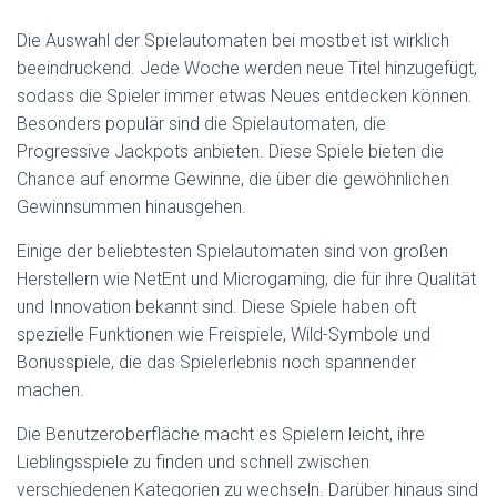
Die Auswahl der Spielautomaten bei mostbet ist wirklich
beeindruckend. Jede Woche werden neue Titel hinzugefügt,
sodass die Spieler immer etwas Neues entdecken können.
Besonders populär sind die Spielautomaten, die
Progressive Jackpots anbieten. Diese Spiele bieten die
Chance auf enorme Gewinne, die über die gewöhnlichen
Gewinnsummen hinausgehen.
Einige der beliebtesten Spielautomaten sind von großen
Herstellern wie NetEnt und Microgaming, die für ihre Qualität
und Innovation bekannt sind. Diese Spiele haben oft
spezielle Funktionen wie Freispiele, Wild-Symbole und
Bonusspiele, die das Spielerlebnis noch spannender
machen.
Die Benutzeroberfläche macht es Spielern leicht, ihre
Lieblingsspiele zu finden und schnell zwischen
verschiedenen Kategorien zu wechseln. Darüber hinaus sind