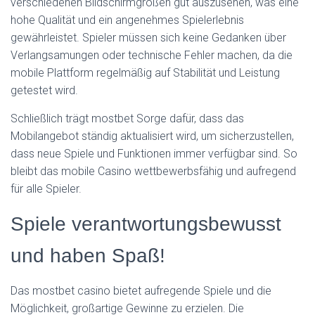
verschiedenen Bildschirmgrößen gut auszusehen, was eine
hohe Qualität und ein angenehmes Spielerlebnis
gewährleistet. Spieler müssen sich keine Gedanken über
Verlangsamungen oder technische Fehler machen, da die
mobile Plattform regelmäßig auf Stabilität und Leistung
getestet wird.
Schließlich trägt mostbet Sorge dafür, dass das
Mobilangebot ständig aktualisiert wird, um sicherzustellen,
dass neue Spiele und Funktionen immer verfügbar sind. So
bleibt das mobile Casino wettbewerbsfähig und aufregend
für alle Spieler.
Spiele verantwortungsbewusst
und haben Spaß!
Das mostbet casino bietet aufregende Spiele und die
Möglichkeit, großartige Gewinne zu erzielen. Die