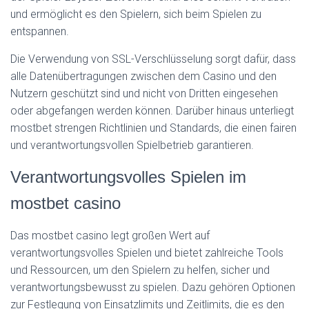
und ermöglicht es den Spielern, sich beim Spielen zu
entspannen.
Die Verwendung von SSL-Verschlüsselung sorgt dafür, dass
alle Datenübertragungen zwischen dem Casino und den
Nutzern geschützt sind und nicht von Dritten eingesehen
oder abgefangen werden können. Darüber hinaus unterliegt
mostbet strengen Richtlinien und Standards, die einen fairen
und verantwortungsvollen Spielbetrieb garantieren.
Verantwortungsvolles Spielen im
mostbet casino
Das mostbet casino legt großen Wert auf
verantwortungsvolles Spielen und bietet zahlreiche Tools
und Ressourcen, um den Spielern zu helfen, sicher und
verantwortungsbewusst zu spielen. Dazu gehören Optionen
zur Festlegung von Einsatzlimits und Zeitlimits, die es den