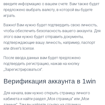
введите информацию о вашем счете. Вам также будет
предложено выбрать валюту, в которой вы будете
играть.
Важно! Вам нужно будет подтвердить свою личность,
чтобы обеспечить безопасность вашего аккаунта. Для
этого вам нужно будет отправить документы,
подтверждающие вашу личность, например, паспорт
или driver’s license.
После ввода данных вам будет предложено
подтвердить регистрацию, нажав на кнопку
„Зарегистрироваться”.
Верификация аккаунта в 1win
Для начала, вам нужно открыть страницу личного
кабинета и найти раздел „Моя страница” или „Мои
данные”. Там вы найдете ссылку на страницу