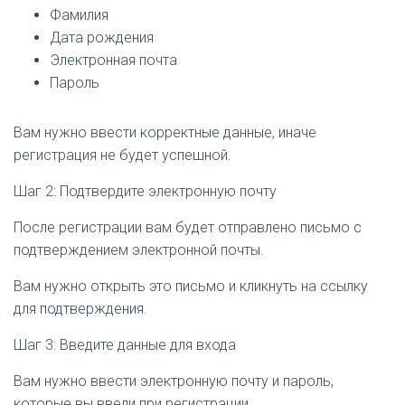
Фамилия
Дата рождения
Электронная почта
Пароль
Вам нужно ввести корректные данные, иначе
регистрация не будет успешной.
Шаг 2: Подтвердите электронную почту
После регистрации вам будет отправлено письмо с
подтверждением электронной почты.
Вам нужно открыть это письмо и кликнуть на ссылку
для подтверждения.
Шаг 3: Введите данные для входа
Вам нужно ввести электронную почту и пароль,
которые вы ввели при регистрации.