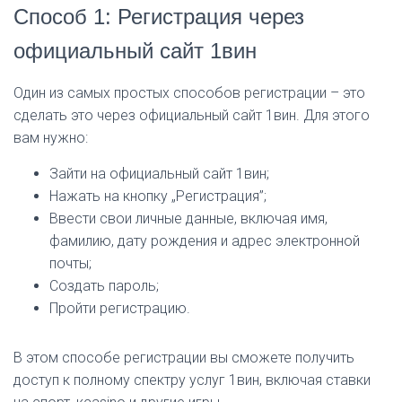
Способ 1: Регистрация через
официальный сайт 1вин
Один из самых простых способов регистрации – это
сделать это через официальный сайт 1вин. Для этого
вам нужно:
Зайти на официальный сайт 1вин;
Нажать на кнопку „Регистрация”;
Ввести свои личные данные, включая имя,
фамилию, дату рождения и адрес электронной
почты;
Создать пароль;
Пройти регистрацию.
В этом способе регистрации вы сможете получить
доступ к полному спектру услуг 1вин, включая ставки