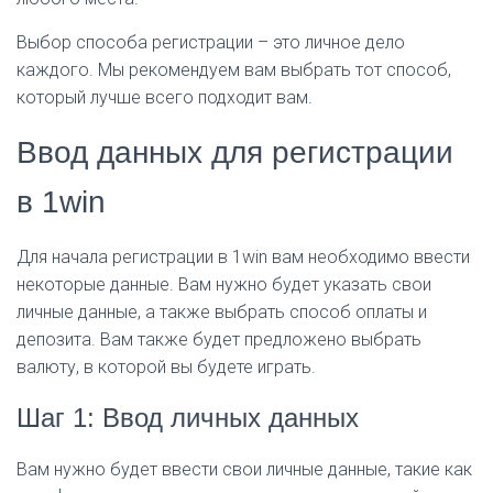
Выбор способа регистрации – это личное дело
каждого. Мы рекомендуем вам выбрать тот способ,
который лучше всего подходит вам.
Ввод данных для регистрации
в 1win
Для начала регистрации в 1win вам необходимо ввести
некоторые данные. Вам нужно будет указать свои
личные данные, а также выбрать способ оплаты и
депозита. Вам также будет предложено выбрать
валюту, в которой вы будете играть.
Шаг 1: Ввод личных данных
Вам нужно будет ввести свои личные данные, такие как