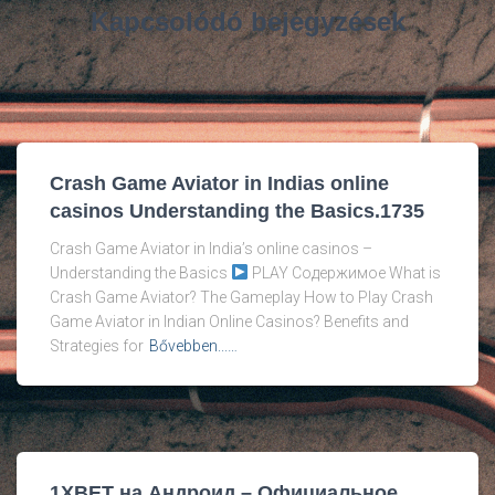
Kapcsolódó bejegyzések
Crash Game Aviator in Indias online
casinos Understanding the Basics.1735
Crash Game Aviator in India’s online casinos –
Understanding the Basics
PLAY Содержимое What is
Crash Game Aviator? The Gameplay How to Play Crash
Game Aviator in Indian Online Casinos? Benefits and
Strategies for
Bővebben...…
1XBET на Андроид – Официальное