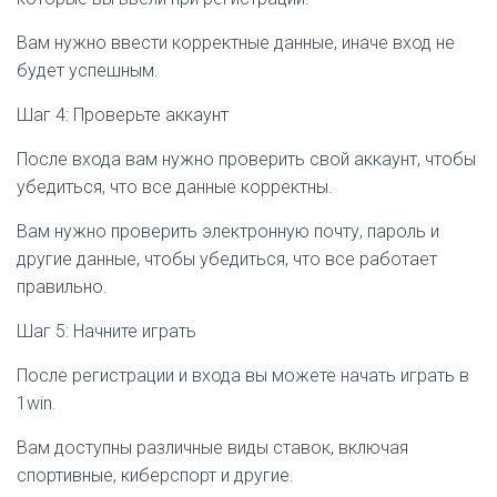
Вам нужно ввести корректные данные, иначе вход не
будет успешным.
Шаг 4: Проверьте аккаунт
После входа вам нужно проверить свой аккаунт, чтобы
убедиться, что все данные корректны.
Вам нужно проверить электронную почту, пароль и
другие данные, чтобы убедиться, что все работает
правильно.
Шаг 5: Начните играть
После регистрации и входа вы можете начать играть в
1win.
Вам доступны различные виды ставок, включая
спортивные, киберспорт и другие.