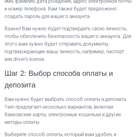
имя, фамилия, дата рождения, адрес электронной почты
и номер телефона. Вам также будет предложено
создать пароль для вашего аккаунта.
Важно! Вам нужно будет подтвердить свою личность,
чтобы обеспечить безопасность вашего аккаунта. Для
этого вам нужно будет отправить документы,
подтверждающие вашу личность, например, паспорт
или driver’s license.
Шаг 2: Выбор способа оплаты и
депозита
Вам нужно будет выбрать способ оплаты и депозита.
1win предлагает несколько вариантов, включая
банковские карты, электронные кошельки и другие
методы оплаты.
Выберите способ оплаты, который вам удобен, и