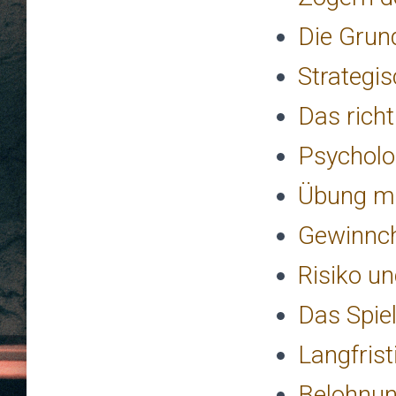
Die Grun
Strategi
Das richt
Psycholo
Übung ma
Gewinnc
Risiko u
Das Spie
Langfrist
Belohnun