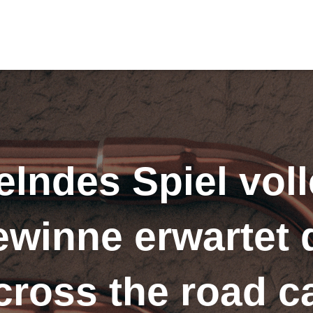
elndes Spiel voll
winne erwartet 
cross the road c