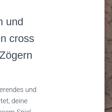
en und
en cross
 Zögern
nierendes und
tet, deine