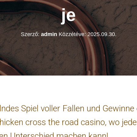
je
Szerző:
admin
Közzétéve:
2025.09.30.
lndes Spiel voller Fallen und Gewinne
hicken cross the road casino, wo jede
en Unterschied machen kann!