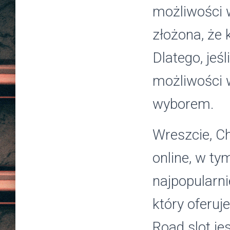
możliwości 
złożona, że
Dlatego, jeśl
możliwości w
wyborem.
Wreszcie, Ch
online, w ty
najpopularni
który oferuj
Road slot j