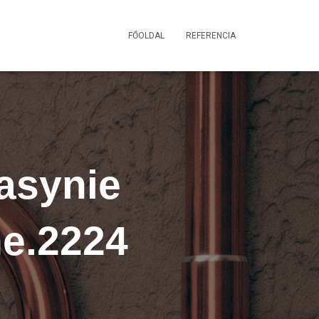
FŐOLDAL
REFERENCIA
asynie
ne.2224