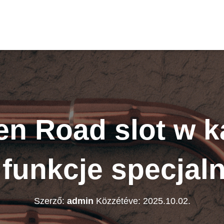
en Road slot w k
 funkcje specjal
Szerző:
admin
Közzétéve:
2025.10.02.