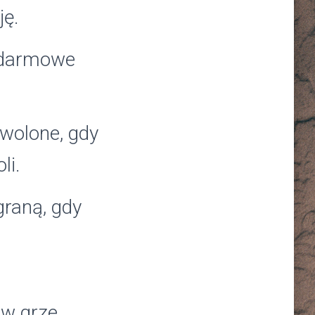
ję.
ć darmowe
wolone, gdy
li.
graną, gdy
 w grze