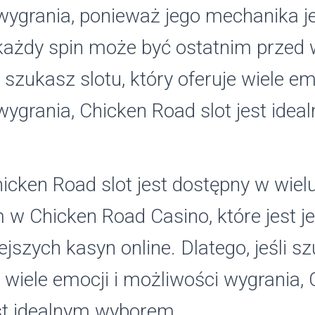
wygrania, ponieważ jego mechanika je
 każdy spin może być ostatnim przed
i szukasz slotu, który oferuje wiele emo
ygrania, Chicken Road slot jest idea
icken Road slot jest dostępny w wie
m w Chicken Road Casino, które jest 
ejszych kasyn online. Dlatego, jeśli sz
e wiele emocji i możliwości wygrania,
est idealnym wyborem.