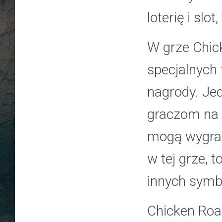
loterię i sl
W grze Chick
specjalnych
nagrody. Jed
graczom na 
mogą wygrać 
w tej grze, 
innych symb
Chicken Road