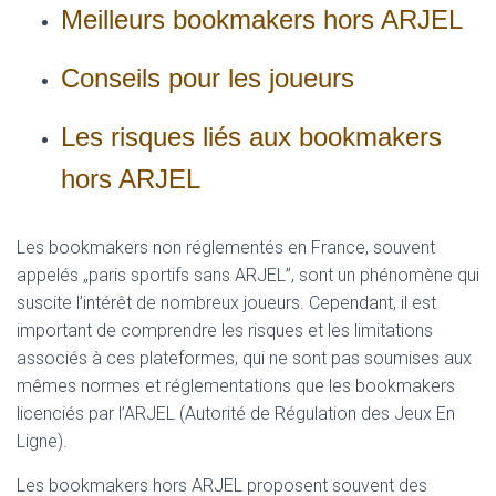
Meilleurs bookmakers hors ARJEL
Conseils pour les joueurs
Les risques liés aux bookmakers
hors ARJEL
Les bookmakers non réglementés en France, souvent
appelés „paris sportifs sans ARJEL”, sont un phénomène qui
suscite l’intérêt de nombreux joueurs. Cependant, il est
important de comprendre les risques et les limitations
associés à ces plateformes, qui ne sont pas soumises aux
mêmes normes et réglementations que les bookmakers
licenciés par l’ARJEL (Autorité de Régulation des Jeux En
Ligne).
Les bookmakers hors ARJEL proposent souvent des