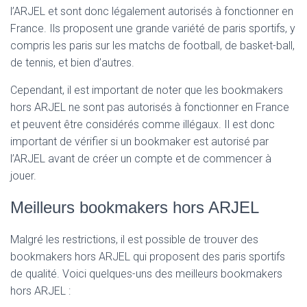
l’ARJEL et sont donc légalement autorisés à fonctionner en
France. Ils proposent une grande variété de paris sportifs, y
compris les paris sur les matchs de football, de basket-ball,
de tennis, et bien d’autres.
Cependant, il est important de noter que les bookmakers
hors ARJEL ne sont pas autorisés à fonctionner en France
et peuvent être considérés comme illégaux. Il est donc
important de vérifier si un bookmaker est autorisé par
l’ARJEL avant de créer un compte et de commencer à
jouer.
Meilleurs bookmakers hors ARJEL
Malgré les restrictions, il est possible de trouver des
bookmakers hors ARJEL qui proposent des paris sportifs
de qualité. Voici quelques-uns des meilleurs bookmakers
hors ARJEL :