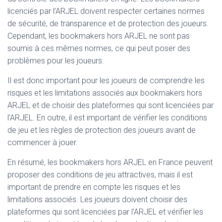
licenciés par l’ARJEL doivent respecter certaines normes
de sécurité, de transparence et de protection des joueurs.
Cependant, les bookmakers hors ARJEL ne sont pas
soumis à ces mêmes normes, ce qui peut poser des
problèmes pour les joueurs.
Il est donc important pour les joueurs de comprendre les
risques et les limitations associés aux bookmakers hors
ARJEL et de choisir des plateformes qui sont licenciées par
l’ARJEL. En outre, il est important de vérifier les conditions
de jeu et les règles de protection des joueurs avant de
commencer à jouer.
En résumé, les bookmakers hors ARJEL en France peuvent
proposer des conditions de jeu attractives, mais il est
important de prendre en compte les risques et les
limitations associés. Les joueurs doivent choisir des
plateformes qui sont licenciées par l’ARJEL et vérifier les