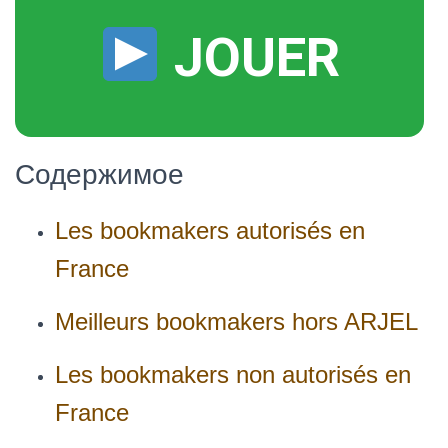
L
JOUER
Á
S
A
Содержимое
Les bookmakers autorisés en
France
Meilleurs bookmakers hors ARJEL
Les bookmakers non autorisés en
France