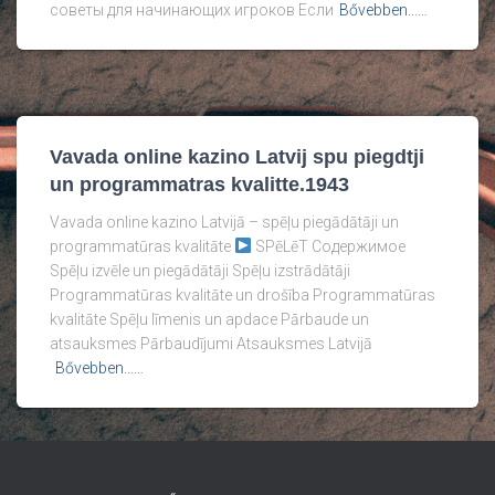
советы для начинающих игроков Если
Bővebben...…
Vavada online kazino Latvij spu piegdtji
un programmatras kvalitte.1943
Vavada online kazino Latvijā – spēļu piegādātāji un
programmatūras kvalitāte
SPēLēT Содержимое
Spēļu izvēle un piegādātāji Spēļu izstrādātāji
Programmatūras kvalitāte un drošība Programmatūras
kvalitāte Spēļu līmenis un apdace Pārbaude un
atsauksmes Pārbaudījumi Atsauksmes Latvijā
Bővebben...…