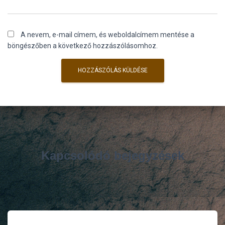
A nevem, e-mail címem, és weboldalcímem mentése a
böngészőben a következő hozzászólásomhoz.
Kapcsolódó bejegyzések