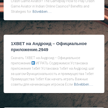
Crash Game Aviator? The Gameplay How to Play Crash
Game Aviator in Indian Online Casinos? Benefits and
Strategies for
Bővebben...…
1XBET на Андроид – Официальное
приложение.2949
Скачать 1XBET на Андроид – Официальное
приложение
ИГРАТЬ Содержимое Установка
приложения 1хбет Установка 1хбет на Андроид: шаг
за шагом Функциональность и преимущества 1хбет
Преимущества 1хбет Как начать играть Важные
советы для начинающих игроков Если
Bővebben...…