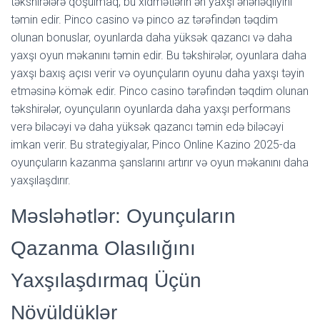
təkshirələrə qoşulmaq, bu xidmətlərin ən yaxşı ənənəqliyini
təmin edir. Pinco casino və pinco az tərəfindən təqdim
olunan bonuslar, oyunlarda daha yüksək qazancı və daha
yaxşı oyun məkanını təmin edir. Bu təkshirələr, oyunlara daha
yaxşı baxış açısı verir və oyunçuların oyunu daha yaxşı təyin
etməsinə kömək edir. Pinco casino tərəfindən təqdim olunan
təkshirələr, oyunçuların oyunlarda daha yaxşı performans
verə biləcəyi və daha yüksək qazancı təmin edə biləcəyi
imkan verir. Bu strategiyalar, Pinco Online Kazino 2025-da
oyunçuların kazanma şanslarını artırır və oyun məkanını daha
yaxşılaşdırır.
Məsləhətlər: Oyunçuların
Qazanma Olasılığını
Yaxşılaşdırmaq Üçün
Növüldüklər