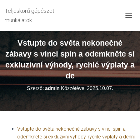
Teljeskörű gépészeti
munkálatok
N
A
V
I
Vstupte do světa nekonečné
G
Á
zábavy s vinci spin a odemkněte si
C
I
exkluzivní výhody, rychlé výplaty a
Ó
de
B
E
-
Szerző:
admin
Közzétéve:
2025.10.07.
/
K
I
K
A
P
C
Vstupte do světa nekonečné zábavy s vinci spin a
S
odemkněte si exkluzivní výhody, rychlé výplaty a denní
O