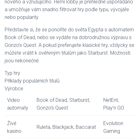
nového a vzrušujícího. Herní lobby je přehledně uspořádáno
a umožňuje vám snadno filtrovat hry podle typu, vývojáře
nebo popularity.
Představte si, že se ponoříte do světa Egypta s automatem
Book of Dead, nebo se vydáte na dobrodružnou výpravu s
Gonzo’s Quest. A pokud preferujete klasické hry, vždycky se
můžete vrátit k ověřeným titulům jako Starburst. Možnosti
jsou nekonečné.
Typ hry
Příklady populárních titulů
Výrobce
Video
Book of Dead, Starburst,
NetEnt,
automaty
Gonzo’s Quest
Play’n GO
Živé
Evolution
Ruleta, Blackjack, Baccarat
kasino
Gaming