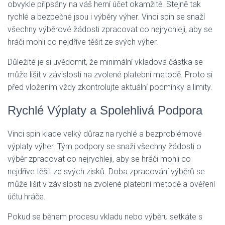
obvykle připsány na váš herní účet okamžitě. Stejně tak
rychlé a bezpečné jsou i výběry výher. Vinci spin se snaží
všechny výběrové žádosti zpracovat co nejrychleji, aby se
hráči mohli co nejdříve těšit ze svých výher.
Důležité je si uvědomit, že minimální vkladová částka se
může lišit v závislosti na zvolené platební metodě. Proto si
před vložením vždy zkontrolujte aktuální podmínky a limity.
Rychlé Výplaty a Spolehlivá Podpora
Vinci spin klade velký důraz na rychlé a bezproblémové
výplaty výher. Tým podpory se snaží všechny žádosti o
výběr zpracovat co nejrychleji, aby se hráči mohli co
nejdříve těšit ze svých zisků. Doba zpracování výběrů se
může lišit v závislosti na zvolené platební metodě a ověření
účtu hráče.
Pokud se během procesu vkladu nebo výběru setkáte s