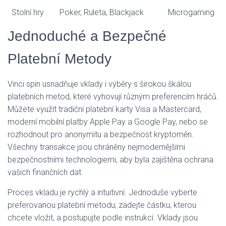
Stolní hry
Poker, Ruleta, Blackjack
Microgaming
Jednoduché a Bezpečné
Platební Metody
Vinci spin usnadňuje vklady i výběry s širokou škálou
platebních metod, které vyhovují různým preferencím hráčů.
Můžete využít tradiční platební karty Visa a Mastercard,
moderní mobilní platby Apple Pay a Google Pay, nebo se
rozhodnout pro anonymitu a bezpečnost kryptoměn.
Všechny transakce jsou chráněny nejmodernějšími
bezpečnostními technologiemi, aby byla zajištěna ochrana
vašich finančních dat.
Proces vkladu je rychlý a intuitivní. Jednoduše vyberte
preferovanou platební metodu, zadejte částku, kterou
chcete vložit, a postupujte podle instrukcí. Vklady jsou