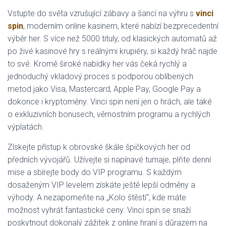
Vstupte do světa vzrušující zábavy a šancí na výhru s
vinci
spin
, moderním online kasinem, které nabízí bezprecedentní
výběr her. S více než 5000 tituly, od klasických automatů až
po živé kasinové hry s reálnými krupiéry, si každý hráč najde
to své. Kromě široké nabídky her vás čeká rychlý a
jednoduchý vkladový proces s podporou oblíbených
metod jako Visa, Mastercard, Apple Pay, Google Pay a
dokonce i kryptoměny. Vinci spin není jen o hrách, ale také
o exkluzivních bonusech, věrnostním programu a rychlých
výplatách.
Získejte přístup k obrovské škále špičkových her od
předních vývojářů. Užívejte si napínavé turnaje, plňte denní
mise a sbírejte body do VIP programu. S každým
dosaženým VIP levelem získáte ještě lepší odměny a
výhody. A nezapomeňte na „Kolo štěstí“, kde máte
možnost vyhrát fantastické ceny. Vinci spin se snaží
poskytnout dokonalý zážitek z online hraní s důrazem na