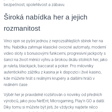
bezpečnost, spolehlivost a zábavu.
Široká nabídka her a jejich
rozmanitost
Vinci spin se pyšní jednou z nejrozsáhlejších sbírek her na
trhu. Nabídka zahrnuje klasické ovocné automaty, moderní
video sloty s bonusovými funkcemi, progresivní jackpoty s
šancí na život měnící výhru a širokou škálu stolních her, jako
je ruleta, blackjack, baccarat a poker. Pro milovníky
autentického zážitku z kasina je k dispozici i živé kasino,
kde můžete hrát s reálnými krupiéry a dalšími hráči v
reálném čase.
Výběr her je pravidelně rozšiřován o novinky od předních
výrobců, jako jsou NetEnt, Microgaming, Play’n GO a další.
Díky tomu si můžete být jisti, že vždycky najdete něco