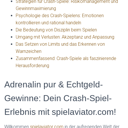
Strategien für Crash-Spiele: Risikomanagement und
L
Gewinnmaximierung
Á
Psychologie des Crash-Spielens: Emotionen
S
A
kontrollieren und rational handeln
Die Bedeutung von Disziplin beim Spielen
Umgang mit Verlusten: Akzeptanz und Anpassung
Das Setzen von Limits und das Erkennen von
Warnzeichen
Zusammenfassend: Crash-Spiele als faszinierende
Herausforderung
Adrenalin pur & Echtgeld-
Gewinne: Dein Crash-Spiel-
Erlebnis mit spielaviator.com!
Willkommen
spielaviator.com
in der aufregenden Welt der