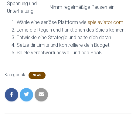
Spannung und
Nimm regelmäßige Pausen ein.
Unterhaltung
Wähle eine seriöse Plattform wie
spielaviator.com
.
Lerne die Regeln und Funktionen des Spiels kennen.
Entwickle eine Strategie und halte dich daran.
Setze dir Limits und kontrolliere dein Budget.
Spiele verantwortungsvoll und hab Spaß!
Kategóriák:
NEWS