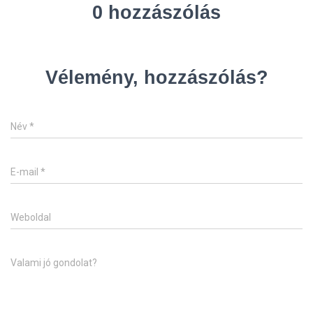
0 hozzászólás
Vélemény, hozzászólás?
Név
*
E-mail
*
Weboldal
Valami jó gondolat?