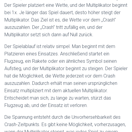
Der Spieler platziert eine Wette, und der Multiplikator beginnt
bei 1x. Je länger das Spiel dauert, desto höher steigt der
Multiplikator. Das Ziel ist es, die Wette vor dem „Crash”
auszuzahlen. Der „Crash” tritt zufällig ein, und der
Multiplikator setzt sich dann auf Null zurück.
Der Spielablauf ist relativ simpel. Man beginnt mit dem
Platzieren eines Einsatzes. Anschließend startet ein
Flugzeug, ein Rakete oder ein ähnliches Symbol seinen
Aufstieg, und der Multiplikator beginnt zu steigen. Der Spieler
hat die Möglichkeit, die Wette jederzeit vor dem Crash
auszuzahlen. Dadurch erhält man seinen ursprünglichen
Einsatz multipliziert mit dem aktuellen Multiplikator.
Entscheidet man sich, zu lange zu warten, stürzt das
Flugzeug ab, und der Einsatz ist verloren.
Die Spannung entsteht durch die Unvorhersehbarkeit des
Crash-Zeitpunkts. Es gibt keine Möglichkeit, vorherzusagen,
wann der Multiplikator stoppt, was jedes Spiel zu einem