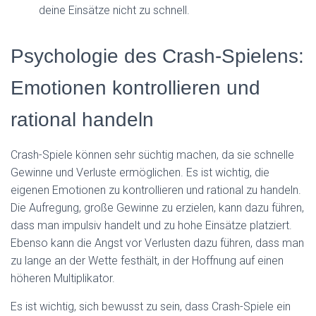
deine Einsätze nicht zu schnell.
Psychologie des Crash-Spielens:
Emotionen kontrollieren und
rational handeln
Crash-Spiele können sehr süchtig machen, da sie schnelle
Gewinne und Verluste ermöglichen. Es ist wichtig, die
eigenen Emotionen zu kontrollieren und rational zu handeln.
Die Aufregung, große Gewinne zu erzielen, kann dazu führen,
dass man impulsiv handelt und zu hohe Einsätze platziert.
Ebenso kann die Angst vor Verlusten dazu führen, dass man
zu lange an der Wette festhält, in der Hoffnung auf einen
höheren Multiplikator.
Es ist wichtig, sich bewusst zu sein, dass Crash-Spiele ein