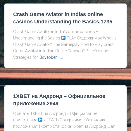
Crash Game Aviator in Indias online
casinos Understanding the Basics.1735
Crash Game Aviator in India’s online casinos –
Understanding the Basics
PLAY Содержимое What is
Crash Game Aviator? The Gameplay How to Play Crash
Game Aviator in Indian Online Casinos? Benefits and
Strategies for
Bővebben...…
1XBET на Андроид – Официальное
приложение.2949
Скачать 1XBET на Андроид – Официальное
приложение
ИГРАТЬ Содержимое Установка
приложения 1хбет Установка 1хбет на Андроид: шаг