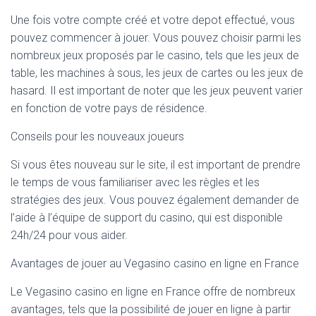
Une fois votre compte créé et votre depot effectué, vous
pouvez commencer à jouer. Vous pouvez choisir parmi les
nombreux jeux proposés par le casino, tels que les jeux de
table, les machines à sous, les jeux de cartes ou les jeux de
hasard. Il est important de noter que les jeux peuvent varier
en fonction de votre pays de résidence.
Conseils pour les nouveaux joueurs
Si vous êtes nouveau sur le site, il est important de prendre
le temps de vous familiariser avec les règles et les
stratégies des jeux. Vous pouvez également demander de
l’aide à l’équipe de support du casino, qui est disponible
24h/24 pour vous aider.
Avantages de jouer au Vegasino casino en ligne en France
Le Vegasino casino en ligne en France offre de nombreux
avantages, tels que la possibilité de jouer en ligne à partir