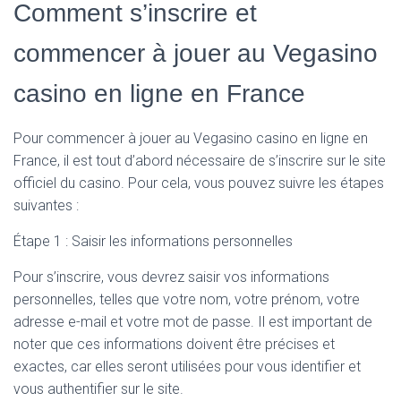
Comment s’inscrire et
commencer à jouer au Vegasino
casino en ligne en France
Pour commencer à jouer au Vegasino casino en ligne en
France, il est tout d’abord nécessaire de s’inscrire sur le site
officiel du casino. Pour cela, vous pouvez suivre les étapes
suivantes :
Étape 1 : Saisir les informations personnelles
Pour s’inscrire, vous devrez saisir vos informations
personnelles, telles que votre nom, votre prénom, votre
adresse e-mail et votre mot de passe. Il est important de
noter que ces informations doivent être précises et
exactes, car elles seront utilisées pour vous identifier et
vous authentifier sur le site.