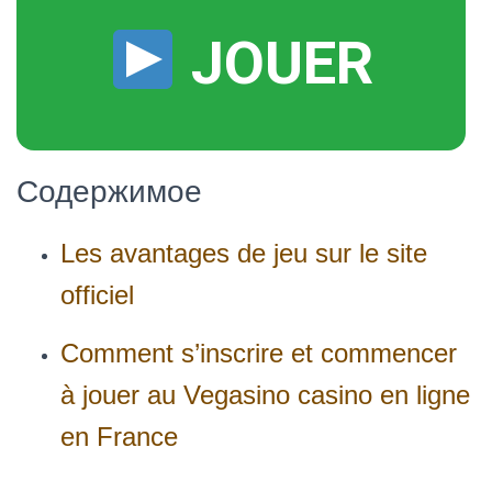
L
JOUER
Á
S
A
Содержимое
Les avantages de jeu sur le site
officiel
Comment s’inscrire et commencer
à jouer au Vegasino casino en ligne
en France