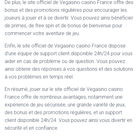
De plus, le site officiel de Vegasino casino France offre des
bonus et des promotions régulières pour encourager les
joueurs à jouer et à se divertir. Vous pouvez ainsi bénéficier
de primes, de free spin et de bonus de bienvenue pour
commencer votre aventure de jeu.
Enfin, le site officiel de Vegasino casino France dispose
d’une équipe de support client disponible 24h/24 pour vous
aider en cas de problème ou de question. Vous pouvez
ainsi obtenir des réponses à vos questions et des solutions
à vos problèmes en temps réel.
En résumé, jouer sur le site officiel de Vegasino casino
France offre de nombreux avantages, notamment une
expérience de jeu sécurisée, une grande variété de jeux,
des bonus et des promotions régulières, et un support
client disponible 24h/24. Vous pouvez ainsi vous divertir en
sécurité et en confiance.