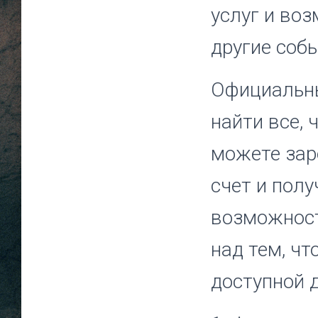
услуг и воз
другие соб
Официальны
найти все, 
можете зар
счет и полу
возможност
над тем, ч
доступной 