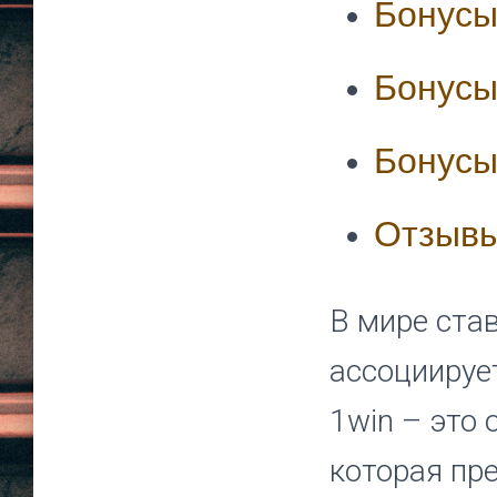
Бонусы
Бонусы
Бонусы
Отзывы
В мире став
ассоциируе
1win – это
которая пр