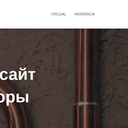
FŐOLDAL
REFERENCIA
сайт
торы