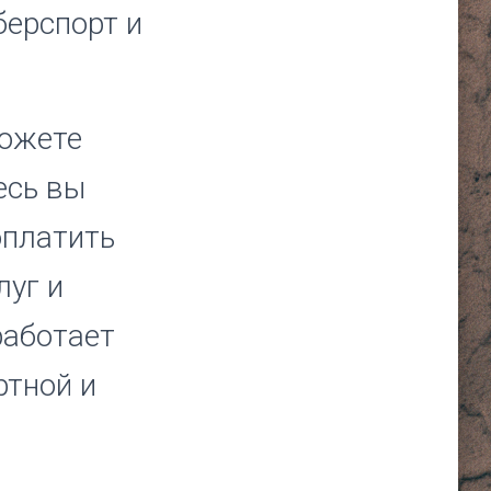
берспорт и
можете
есь вы
оплатить
луг и
работает
ртной и