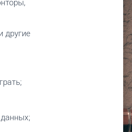
онторы,
и другие
грать;
 данных;