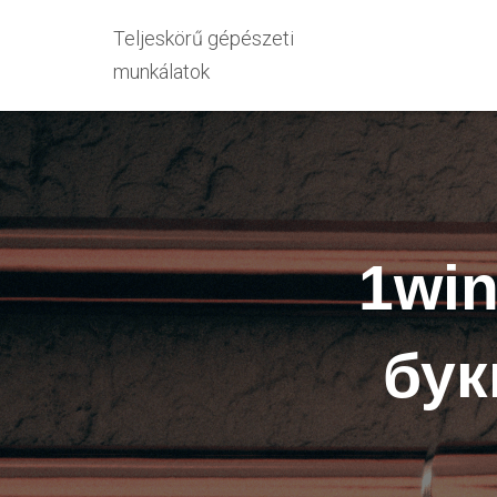
Teljeskörű gépészeti
munkálatok
1wi
бук