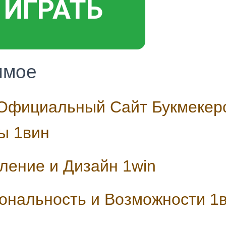
ИГРАТЬ
имое
 Официальный Сайт Букмекер
ы 1вин
ение и Дизайн 1win
ональность и Возможности 1