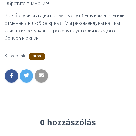
Обратите внимание!
Все бонусы и акции на 1win могут быть изменены или
отменены в любое время. Мы рекомендуем нашим
клиентам регулярно проверять условия каждого
бонуса и акции.
Kategóriák:
BLOG
0 hozzászólás