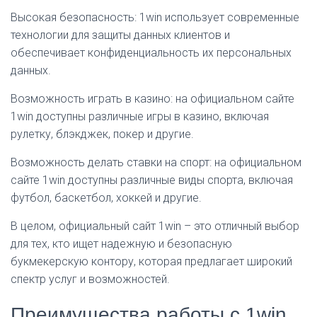
Высокая безопасность: 1win использует современные
технологии для защиты данных клиентов и
обеспечивает конфиденциальность их персональных
данных.
Возможность играть в казино: на официальном сайте
1win доступны различные игры в казино, включая
рулетку, блэкджек, покер и другие.
Возможность делать ставки на спорт: на официальном
сайте 1win доступны различные виды спорта, включая
футбол, баскетбол, хоккей и другие.
В целом, официальный сайт 1win – это отличный выбор
для тех, кто ищет надежную и безопасную
букмекерскую контору, которая предлагает широкий
спектр услуг и возможностей.
Преимущества работы с 1win