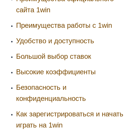
сайта 1win
Преимущества работы с 1win
Удобство и доступность
Большой выбор ставок
Высокие коэффициенты
Безопасность и
конфиденциальность
Как зарегистрироваться и начать
играть на 1win