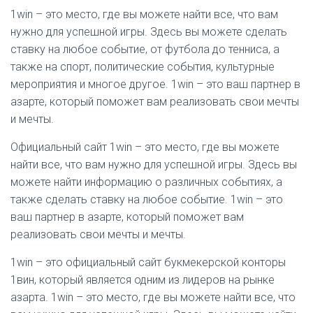
1win – это место, где вы можете найти все, что вам
нужно для успешной игры. Здесь вы можете сделать
ставку на любое событие, от футбола до тенниса, а
также на спорт, политические события, культурные
мероприятия и многое другое. 1win – это ваш партнер в
азарте, который поможет вам реализовать свои мечты
и мечты.
Официальный сайт 1win – это место, где вы можете
найти все, что вам нужно для успешной игры. Здесь вы
можете найти информацию о различных событиях, а
также сделать ставку на любое событие. 1win – это
ваш партнер в азарте, который поможет вам
реализовать свои мечты и мечты.
1win – это официальный сайт букмекерской конторы
1вин, который является одним из лидеров на рынке
азарта. 1win – это место, где вы можете найти все, что