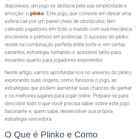
disponíveis, um jogo se destaca pela sua simplicidade e
emoção: o
plinko
. Este jogo, que consiste em deixar uma
esfera cair por um painel cheio de obstáculos, tem
cativado jogadores em todo o mundo com sua mecânica
envolvente e prêmios em potencial. O sucesso do plinko
reside na combinação perfeita entre sorte e, em certas
variantes, estratégia, tornando-o acessível tanto para
iniciantes quanto para jogadores experientes.
Neste artigo, vamos aprofundar-nos no universo do plinko,
explorando suas origens, como funciona o jogo, as
estratégias que podem aumentar suas chances de ganhar
e os melhores lugares para jogar online. Prepare-se para
descobrir tudo o que você precisa saber sobre este jogo
fascinante e, quem sabe, desenvolver sua própria
estratégia vencedora.
O Que é Plinko e Como