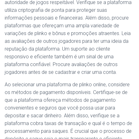
autoridade de jogos respeitável. Verifique se a plataforma
utiliza criptografia de ponta para proteger suas
informações pessoais e financeiras. Além disso, procure
plataformas que ofereçam uma ampla variedade de
variações de plinko e bônus e promoções atraentes. Leia
as avaliações de outros jogadores para ter uma ideia da
reputação da plataforma. Um suporte ao cliente
responsivo e eficiente também é um sinal de uma
plataforma confiável. Procure avaliações de outros
jogadores antes de se cadastrar e criar uma conta.
Ao selecionar uma plataforma de plinko online, considere
os métodos de pagamento disponíveis. Certifique-se de
que a plataforma ofereça métodos de pagamento
convenientes e seguros que você possa usar para
depositar e sacar dinheiro. Além disso, verifique se a
plataforma cobra taxas de transação e qual é o tempo de
processamento para saques. É crucial que o processo de
depósito e saque seja o mais transparente e eficiente