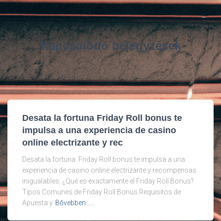
Kapcsolódó bejegyzések
Desata la fortuna Friday Roll bonus te
impulsa a una experiencia de casino
online electrizante y rec
Desata la fortuna: Friday Roll bonus te impulsa a una
experiencia de casino online electrizante y recompensas
inigualables. ¿Qué es exactamente el Friday Roll Bonus?
Tipos Comunes de Friday Roll Bonus Requisitos de
Apuesta y
Bővebben...…