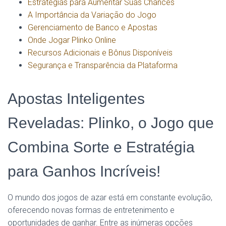
Estratégias para Aumentar Suas Chances
L
A Importância da Variação do Jogo
Á
Gerenciamento de Banco e Apostas
S
A
Onde Jogar Plinko Online
Recursos Adicionais e Bônus Disponíveis
Segurança e Transparência da Plataforma
Apostas Inteligentes
Reveladas: Plinko, o Jogo que
Combina Sorte e Estratégia
para Ganhos Incríveis!
O mundo dos jogos de azar está em constante evolução,
oferecendo novas formas de entretenimento e
oportunidades de ganhar. Entre as inúmeras opções