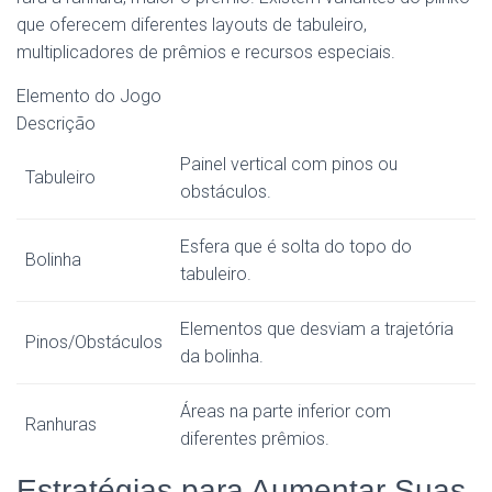
que oferecem diferentes layouts de tabuleiro,
multiplicadores de prêmios e recursos especiais.
Elemento do Jogo
Descrição
Painel vertical com pinos ou
Tabuleiro
obstáculos.
Esfera que é solta do topo do
Bolinha
tabuleiro.
Elementos que desviam a trajetória
Pinos/Obstáculos
da bolinha.
Áreas na parte inferior com
Ranhuras
diferentes prêmios.
Estratégias para Aumentar Suas