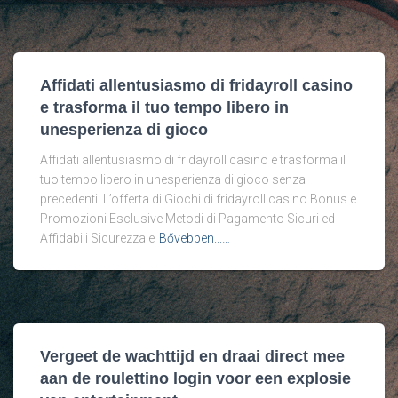
Affidati allentusiasmo di fridayroll casino
e trasforma il tuo tempo libero in
unesperienza di gioco
Affidati allentusiasmo di fridayroll casino e trasforma il
tuo tempo libero in unesperienza di gioco senza
precedenti. L’offerta di Giochi di fridayroll casino Bonus e
Promozioni Esclusive Metodi di Pagamento Sicuri ed
Affidabili Sicurezza e
Bővebben...…
Vergeet de wachttijd en draai direct mee
aan de roulettino login voor een explosie