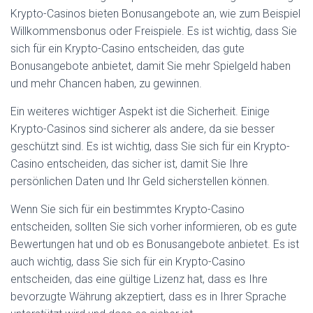
Krypto-Casinos bieten Bonusangebote an, wie zum Beispiel
Willkommensbonus oder Freispiele. Es ist wichtig, dass Sie
sich für ein Krypto-Casino entscheiden, das gute
Bonusangebote anbietet, damit Sie mehr Spielgeld haben
und mehr Chancen haben, zu gewinnen.
Ein weiteres wichtiger Aspekt ist die Sicherheit. Einige
Krypto-Casinos sind sicherer als andere, da sie besser
geschützt sind. Es ist wichtig, dass Sie sich für ein Krypto-
Casino entscheiden, das sicher ist, damit Sie Ihre
persönlichen Daten und Ihr Geld sicherstellen können.
Wenn Sie sich für ein bestimmtes Krypto-Casino
entscheiden, sollten Sie sich vorher informieren, ob es gute
Bewertungen hat und ob es Bonusangebote anbietet. Es ist
auch wichtig, dass Sie sich für ein Krypto-Casino
entscheiden, das eine gültige Lizenz hat, dass es Ihre
bevorzugte Währung akzeptiert, dass es in Ihrer Sprache