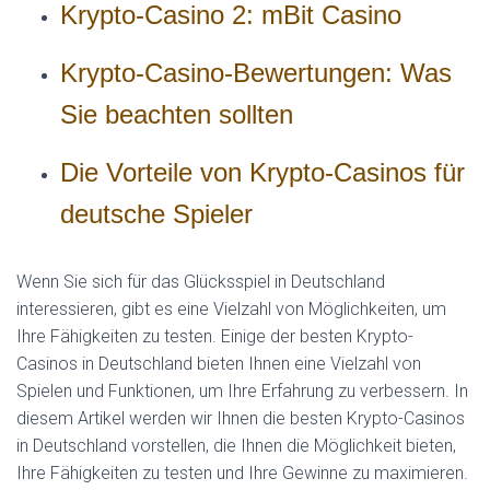
Krypto-Casino 2: mBit Casino
Krypto-Casino-Bewertungen: Was
Sie beachten sollten
Die Vorteile von Krypto-Casinos für
deutsche Spieler
Wenn Sie sich für das Glücksspiel in Deutschland
interessieren, gibt es eine Vielzahl von Möglichkeiten, um
Ihre Fähigkeiten zu testen. Einige der besten Krypto-
Casinos in Deutschland bieten Ihnen eine Vielzahl von
Spielen und Funktionen, um Ihre Erfahrung zu verbessern. In
diesem Artikel werden wir Ihnen die besten Krypto-Casinos
in Deutschland vorstellen, die Ihnen die Möglichkeit bieten,
Ihre Fähigkeiten zu testen und Ihre Gewinne zu maximieren.