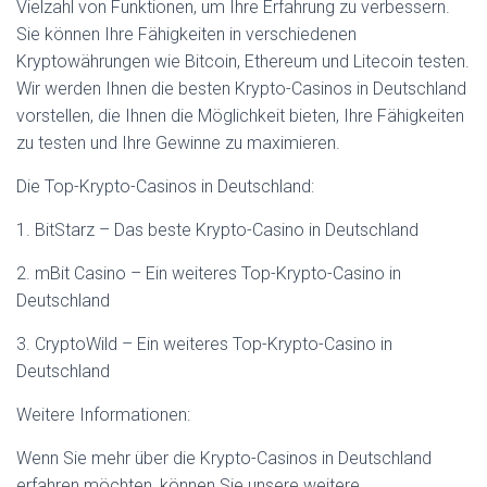
Vielzahl von Funktionen, um Ihre Erfahrung zu verbessern.
Sie können Ihre Fähigkeiten in verschiedenen
Kryptowährungen wie Bitcoin, Ethereum und Litecoin testen.
Wir werden Ihnen die besten Krypto-Casinos in Deutschland
vorstellen, die Ihnen die Möglichkeit bieten, Ihre Fähigkeiten
zu testen und Ihre Gewinne zu maximieren.
Die Top-Krypto-Casinos in Deutschland:
1. BitStarz – Das beste Krypto-Casino in Deutschland
2. mBit Casino – Ein weiteres Top-Krypto-Casino in
Deutschland
3. CryptoWild – Ein weiteres Top-Krypto-Casino in
Deutschland
Weitere Informationen:
Wenn Sie mehr über die Krypto-Casinos in Deutschland
erfahren möchten, können Sie unsere weitere