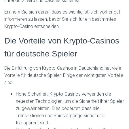
unterstützt wird und dass es sicher ist.
Erinnern Sie sich daran, dass es wichtig ist, sich vorher gut
informieren zu lassen, bevor Sie sich für ein bestimmtes
Krypto-Casino entscheiden.
Die Vorteile von Krypto-Casinos
für deutsche Spieler
Die Einführung von Krypto-Casinos in Deutschland hat viele
Vorteile für deutsche Spieler. Einige der wichtigsten Vorteile
sind:
Hohe Sicherheit: Krypto-Casinos verwenden die
neuesten Technologien, um die Sicherheit ihrer Spieler
zu gewährleisten. Dies bedeutet, dass alle
Transaktionen und Spielvorgänge sicher und
transparent sind.