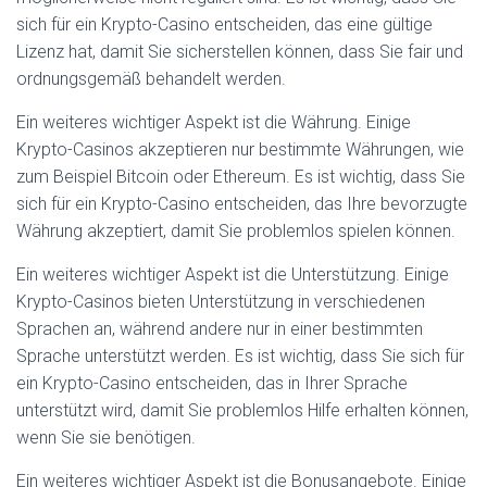
sich für ein Krypto-Casino entscheiden, das eine gültige
Lizenz hat, damit Sie sicherstellen können, dass Sie fair und
ordnungsgemäß behandelt werden.
Ein weiteres wichtiger Aspekt ist die Währung. Einige
Krypto-Casinos akzeptieren nur bestimmte Währungen, wie
zum Beispiel Bitcoin oder Ethereum. Es ist wichtig, dass Sie
sich für ein Krypto-Casino entscheiden, das Ihre bevorzugte
Währung akzeptiert, damit Sie problemlos spielen können.
Ein weiteres wichtiger Aspekt ist die Unterstützung. Einige
Krypto-Casinos bieten Unterstützung in verschiedenen
Sprachen an, während andere nur in einer bestimmten
Sprache unterstützt werden. Es ist wichtig, dass Sie sich für
ein Krypto-Casino entscheiden, das in Ihrer Sprache
unterstützt wird, damit Sie problemlos Hilfe erhalten können,
wenn Sie sie benötigen.
Ein weiteres wichtiger Aspekt ist die Bonusangebote. Einige