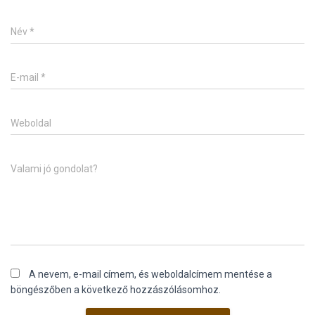
Név
*
E-mail
*
Weboldal
Valami jó gondolat?
A nevem, e-mail címem, és weboldalcímem mentése a
böngészőben a következő hozzászólásomhoz.