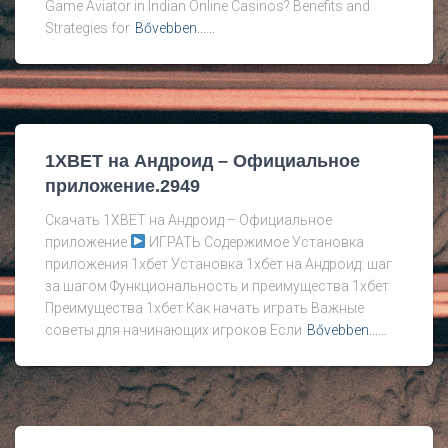
Game Aviator in Indian Online Casinos? Benefits and
Strategies for
Bővebben...…
1XBET на Андроид – Официальное
приложение.2949
Скачать 1XBET на Андроид – Официальное
приложение
ИГРАТЬ Содержимое Установка
приложения 1хбет Установка 1хбет на Андроид: шаг
за шагом Функциональность и преимущества 1хбет
Преимущества 1хбет Как начать играть Важные
советы для начинающих игроков Если
Bővebben...…