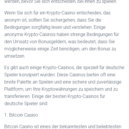
werden, bevor Sie sich entscheiden, bei ihnen zu spielen.
Wenn Sie sich für ein Krypto-Casino entscheiden, das
anonym ist, sollten Sie sichergehen, dass Sie die
Bedingungen sorgfältig lesen und verstehen. Einige
anonyme Krypto-Casinos haben strenge Bedingungen für
den Umsatz von Bonusgeldern, was bedeutet, dass Sie
möglicherweise einige Zeit benötigen, um den Bonus zu
umsetzen.
Es gibt auch einige Krypto-Casinos, die speziell für deutsche
Spieler konzipiert wurden. Diese Casinos bieten oft eine
breite Palette an Spielen und eine sichere und zuverlässige
Plattform, um Ihre Kryptowährungen zu speichern und zu
transferieren. Einige der besten Krypto-Casinos für
deutsche Spieler sind:
1. Bitcoin Casino
Bitcoin Casino ist eines der bekanntesten und beliebtesten