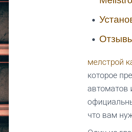
Mellstr
Устано
Отзывы 
мелстрой к
которое пр
автоматов 
официальный
что вам ну