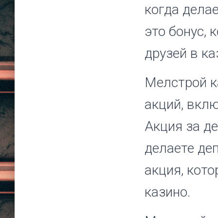
когда делае
это бонус, 
друзей в ка
Мелстрой к
акций, вкл
Акция за де
делаете деп
акция, кото
казино.