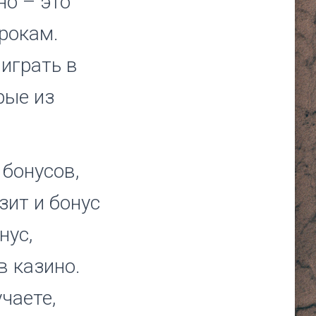
но – это
грокам.
 играть в
рые из
 бонусов,
зит и бонус
нус,
в казино.
чаете,