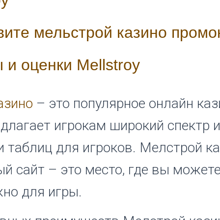
oy
вите мельстрой казино промо
и оценки Mellstroy
азино
– это популярное онлайн каз
едлагает игрокам широкий спектр 
и таблиц для игроков. Мелстрой к
 сайт – это место, где вы можете
жно для игры.