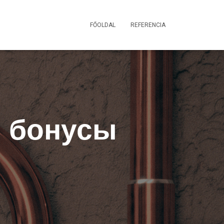
FŐOLDAL
REFERENCIA
о бонусы