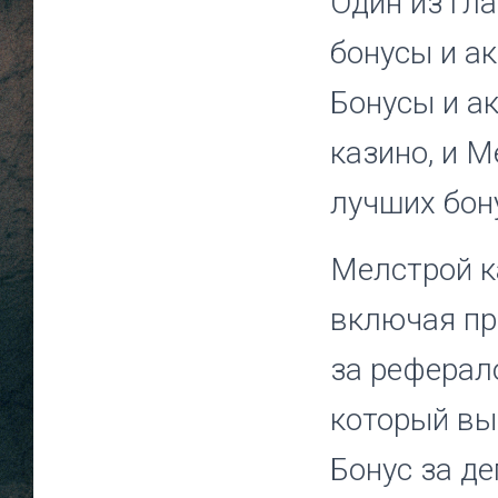
Один из гл
бонусы и ак
Бонусы и ак
казино, и 
лучших бону
Мелстрой к
включая при
за реферало
который вы 
Бонус за де