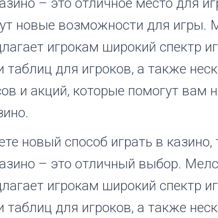
азино – это отличное место для иг
ут новые возможности для игры. 
длагает игрокам широкий спектр и
 таблиц для игроков, а также нес
ов и акций, которые помогут вам 
зино.
те новый способ играть в казино, 
азино – это отличный выбор. Мел
длагает игрокам широкий спектр и
 таблиц для игроков, а также нес