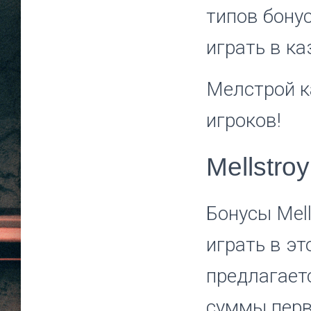
типов бонус
играть в ка
Мелстрой к
игроков!
Mellstro
Бонусы Mell
играть в э
предлагает
суммы перв