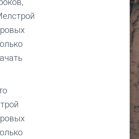
роков,
Мелстрой
гровых
колько
начать
то
строй
гровых
колько