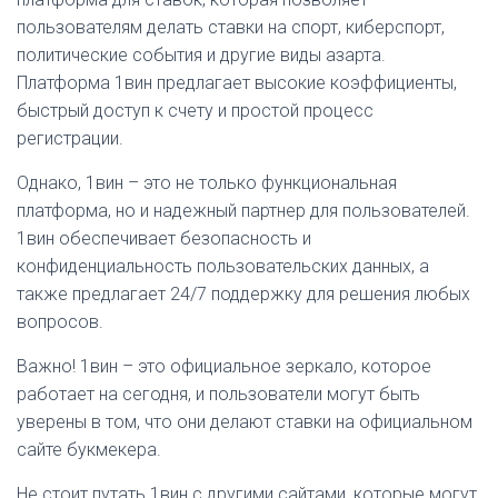
пользователям делать ставки на спорт, киберспорт,
политические события и другие виды азарта.
Платформа 1вин предлагает высокие коэффициенты,
быстрый доступ к счету и простой процесс
регистрации.
Однако, 1вин – это не только функциональная
платформа, но и надежный партнер для пользователей.
1вин обеспечивает безопасность и
конфиденциальность пользовательских данных, а
также предлагает 24/7 поддержку для решения любых
вопросов.
Важно! 1вин – это официальное зеркало, которое
работает на сегодня, и пользователи могут быть
уверены в том, что они делают ставки на официальном
сайте букмекера.
Не стоит путать 1вин с другими сайтами, которые могут