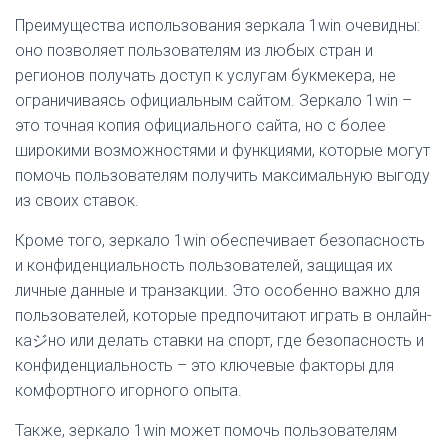
Преимущества использования зеркала 1win очевидны:
оно позволяет пользователям из любых стран и
регионов получать доступ к услугам букмекера, не
ограничиваясь официальным сайтом. Зеркало 1win –
это точная копия официального сайта, но с более
широкими возможностями и функциями, которые могут
помочь пользователям получить максимальную выгоду
из своих ставок.
Кроме того, зеркало 1win обеспечивает безопасность
и конфиденциальность пользователей, защищая их
личные данные и транзакции. Это особенно важно для
пользователей, которые предпочитают играть в онлайн-
каジно или делать ставки на спорт, где безопасность и
конфиденциальность – это ключевые факторы для
комфортного игорного опыта.
Также, зеркало 1win может помочь пользователям