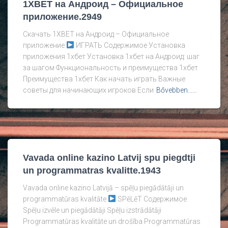
1XBET на Андроид – Официальное
приложение.2949
Скачать 1XBET на Андроид – Официальное
приложение
ИГРАТЬ Содержимое Установка
приложения 1хбет Установка 1хбет на Андроид: шаг
за шагом Функциональность и преимущества 1хбет
Преимущества 1хбет Как начать играть Важные
советы для начинающих игроков Если
Bővebben...…
Vavada online kazino Latvij spu piegdtji
un programmatras kvalitte.1943
Vavada online kazino Latvijā – spēļu piegādātāji un
programmatūras kvalitāte
SPēLēT Содержимое
Spēļu izvēle un piegādātāji Spēļu izstrādātāji
Programmatūras kvalitāte un drošība Programmatūras