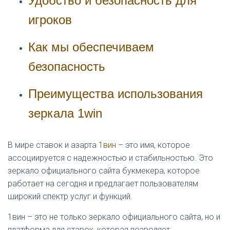
Удобство и безопасность для
игроков
Как мы обеспечиваем
безопасность
Преимущества использования
зеркала 1win
В мире ставок и азарта
1вин
– это имя, которое
ассоциируется с надежностью и стабильностью. Это
зеркало официального сайта букмекера, которое
работает на сегодня и предлагает пользователям
широкий спектр услуг и функций.
1вин – это не только зеркало официального сайта, но и
платформа для ставок, которая позволяет