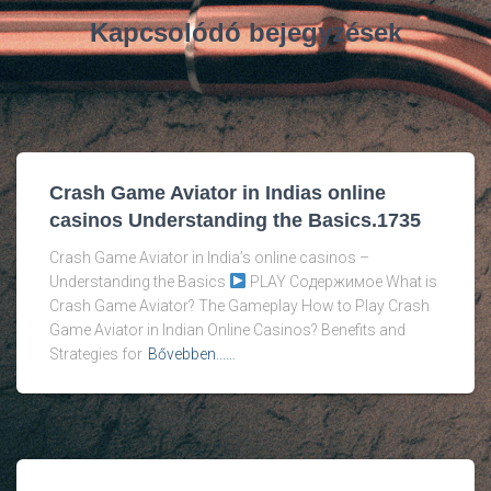
Kapcsolódó bejegyzések
Crash Game Aviator in Indias online
casinos Understanding the Basics.1735
Crash Game Aviator in India’s online casinos –
Understanding the Basics
PLAY Содержимое What is
Crash Game Aviator? The Gameplay How to Play Crash
Game Aviator in Indian Online Casinos? Benefits and
Strategies for
Bővebben...…