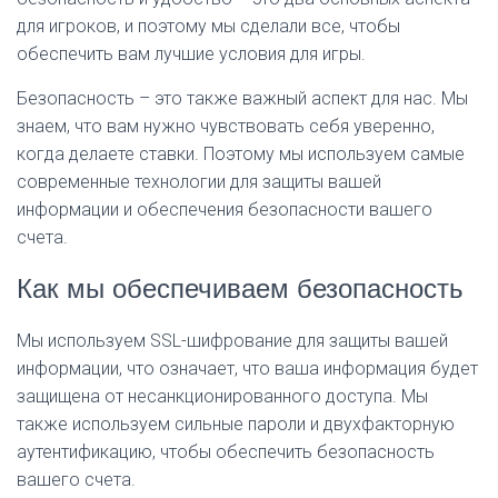
для игроков, и поэтому мы сделали все, чтобы
обеспечить вам лучшие условия для игры.
Безопасность – это также важный аспект для нас. Мы
знаем, что вам нужно чувствовать себя уверенно,
когда делаете ставки. Поэтому мы используем самые
современные технологии для защиты вашей
информации и обеспечения безопасности вашего
счета.
Как мы обеспечиваем безопасность
Мы используем SSL-шифрование для защиты вашей
информации, что означает, что ваша информация будет
защищена от несанкционированного доступа. Мы
также используем сильные пароли и двухфакторную
аутентификацию, чтобы обеспечить безопасность
вашего счета.