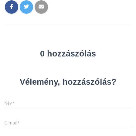
0 hozzászólás
Vélemény, hozzászólás?
Név
*
E-mail
*