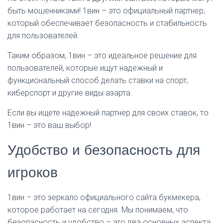
быть мошенниками! 1вин – это официальный партнер,
который обеспечивает безопасность и стабильность
для пользователей.
Таким образом, 1вин – это идеальное решение для
пользователей, которые ищут надежный и
функциональный способ делать ставки на спорт,
киберспорт и другие виды азарта.
Если вы ищете надежный партнер для своих ставок, то
1вин – это ваш выбор!
Удобство и безопасность для
игроков
1вин – это зеркало официального сайта букмекера,
которое работает на сегодня. Мы понимаем, что
безопасность и удобство – это два основных аспекта