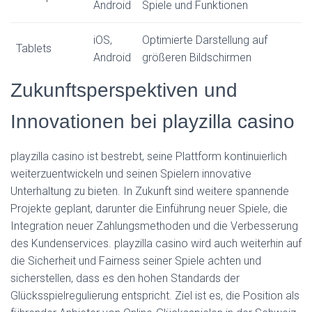
Android
Spiele und Funktionen
iOS,
Optimierte Darstellung auf
Tablets
Android
größeren Bildschirmen
Zukunftsperspektiven und
Innovationen bei playzilla casino
playzilla casino ist bestrebt, seine Plattform kontinuierlich
weiterzuentwickeln und seinen Spielern innovative
Unterhaltung zu bieten. In Zukunft sind weitere spannende
Projekte geplant, darunter die Einführung neuer Spiele, die
Integration neuer Zahlungsmethoden und die Verbesserung
des Kundenservices. playzilla casino wird auch weiterhin auf
die Sicherheit und Fairness seiner Spiele achten und
sicherstellen, dass es den hohen Standards der
Glücksspielregulierung entspricht. Ziel ist es, die Position als