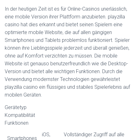
In der heutigen Zeit ist es für Online-Casinos unerlässlich,
eine mobile Version ihrer Plattform anzubieten. playzilla
casino hat dies erkannt und bietet seinen Spielern eine
optimierte mobile Website, die auf allen gängigen
Smartphones und Tablets problemlos funktioniert. Spieler
können ihre Lieblingsspiele jederzeit und überall genießen,
ohne auf Komfort verzichten zu müssen. Die mobile
Website ist genauso benutzerfreundlich wie die Desktop-
Version und bietet alle wichtigen Funktionen. Durch die
Verwendung modernster Technologien gewährleistet
playzilla casino ein flüssiges und stabiles Spielerlebnis auf
mobilen Geräten.
Gerätetyp
Kompatibilität
Funktionen
iOS,
Vollständiger Zugriff auf alle
Smartphones