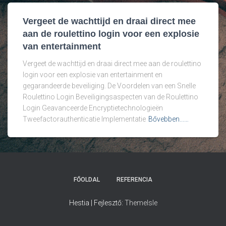
Vergeet de wachttijd en draai direct mee
aan de roulettino login voor een explosie
van entertainment
Vergeet de wachttijd en draai direct mee aan de roulettino
login voor een explosie van entertainment en
gegarandeerde beveiliging. De Voordelen van een Snelle
Roulettino Login Beveiligingsaspecten van de Roulettino
Login Geavanceerde Encryptietechnologieën
Tweefactorauthenticatie Implementatie
Bővebben...…
FŐOLDAL
REFERENCIA
Hestia | Fejlesztő:
ThemeIsle