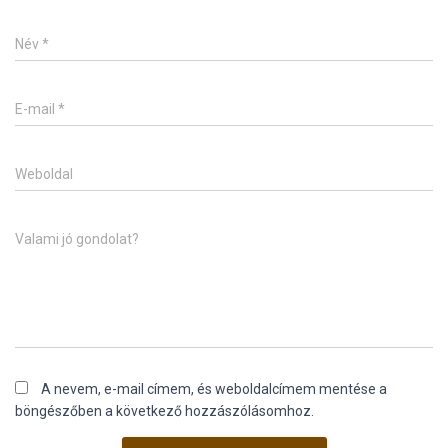
Név
*
E-mail
*
Weboldal
Valami jó gondolat?
A nevem, e-mail címem, és weboldalcímem mentése a
böngészőben a következő hozzászólásomhoz.