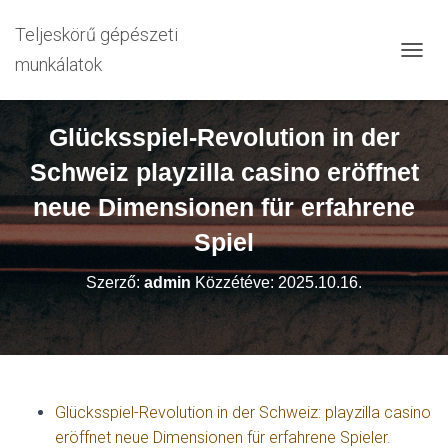
Teljeskörű gépészeti
munkálatok
N
A
V
I
Glücksspiel-Revolution in der
G
Á
Schweiz playzilla casino eröffnet
C
I
neue Dimensionen für erfahrene
Ó
Spiel
B
E
-
Szerző:
admin
Közzétéve:
2025.10.16.
/
K
I
K
A
P
C
Glücksspiel-Revolution in der Schweiz: playzilla casino
S
eröffnet neue Dimensionen für erfahrene Spieler.
O